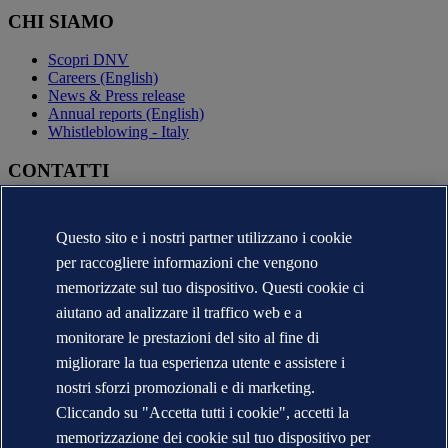
CHI SIAMO
Scopri DNV
Careers (English)
News & Press release
Annual reports (English)
Whistleblowing - Italy
CONTATTI
Contatta DNV
Trova i nostri uffici
Questo sito e i nostri partner utilizzano i cookie
Contatti per la stampa
per raccogliere informazioni che vengono
Segnalazioni e Reclami
Cambio Ragione Sociale
memorizzate sul tuo dispositivo. Questi cookie ci
indirizzo posta certificata
aiutano ad analizzare il traffico web e a
Veracity (English)
monitorare le prestazioni del sito al fine di
Informativa sulla privacy
migliorare la tua esperienza utente e assistere i
Condizioni d'uso
Copyright © DNV 2026
nostri sforzi promozionali e di marketing.
DNV* in Italia - Ragioni Sociali e Partite I.V.A.
Cliccando su "Accetta tutti i cookie", accetti la
Informazioni sui cookies
memorizzazione dei cookie sul tuo dispositivo per