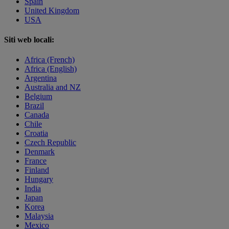
Spain
United Kingdom
USA
Siti web locali:
Africa (French)
Africa (English)
Argentina
Australia and NZ
Belgium
Brazil
Canada
Chile
Croatia
Czech Republic
Denmark
France
Finland
Hungary
India
Japan
Korea
Malaysia
Mexico