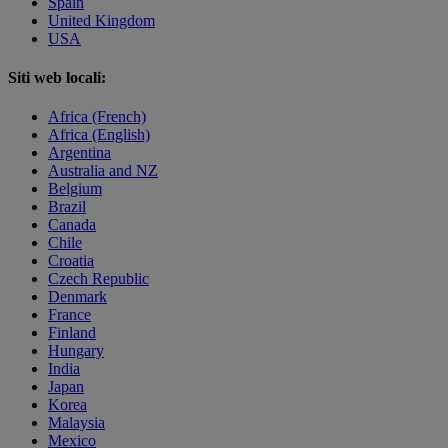
Spain
United Kingdom
USA
Siti web locali:
Africa (French)
Africa (English)
Argentina
Australia and NZ
Belgium
Brazil
Canada
Chile
Croatia
Czech Republic
Denmark
France
Finland
Hungary
India
Japan
Korea
Malaysia
Mexico