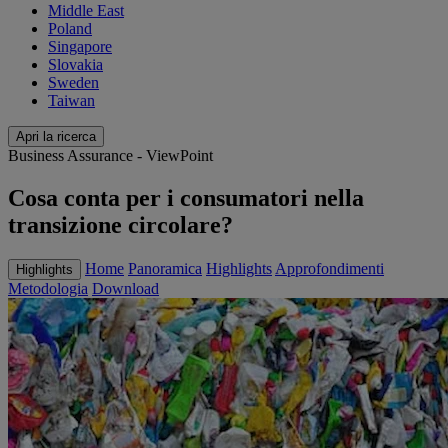
Middle East
Poland
Singapore
Slovakia
Sweden
Taiwan
Apri la ricerca
Business Assurance - ViewPoint
Cosa conta per i consumatori nella
transizione circolare?
Home
Panoramica
Highlights
Approfondimenti
Highlights
Metodologia
Download