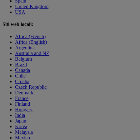
Spain
United Kingdom
USA
Siti web locali:
Africa (French)
Africa (English)
Argentina
Australia and NZ
Belgium
Brazil
Canada
Chile
Croatia
Czech Republic
Denmark
France
Finland
Hungary
India
Japan
Korea
Malaysia
Mexico