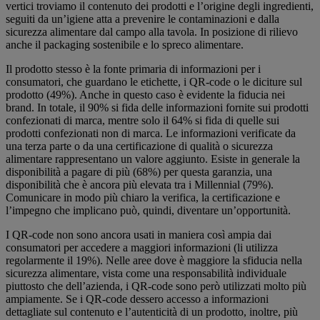
vertici troviamo il contenuto dei prodotti e l’origine degli ingredienti,
seguiti da un’igiene atta a prevenire le contaminazioni e dalla
sicurezza alimentare dal campo alla tavola. In posizione di rilievo
anche il packaging sostenibile e lo spreco alimentare.
Il prodotto stesso è la fonte primaria di informazioni per i
consumatori, che guardano le etichette, i QR-code o le diciture sul
prodotto (49%). Anche in questo caso è evidente la fiducia nei
brand. In totale, il 90% si fida delle informazioni fornite sui prodotti
confezionati di marca, mentre solo il 64% si fida di quelle sui
prodotti confezionati non di marca. Le informazioni verificate da
una terza parte o da una certificazione di qualità o sicurezza
alimentare rappresentano un valore aggiunto. Esiste in generale la
disponibilità a pagare di più (68%) per questa garanzia, una
disponibilità che è ancora più elevata tra i Millennial (79%).
Comunicare in modo più chiaro la verifica, la certificazione e
l’impegno che implicano può, quindi, diventare un’opportunità.
I QR-code non sono ancora usati in maniera così ampia dai
consumatori per accedere a maggiori informazioni (li utilizza
regolarmente il 19%). Nelle aree dove è maggiore la sfiducia nella
sicurezza alimentare, vista come una responsabilità individuale
piuttosto che dell’azienda, i QR-code sono però utilizzati molto più
ampiamente. Se i QR-code dessero accesso a informazioni
dettagliate sul contenuto e l’autenticità di un prodotto, inoltre, più