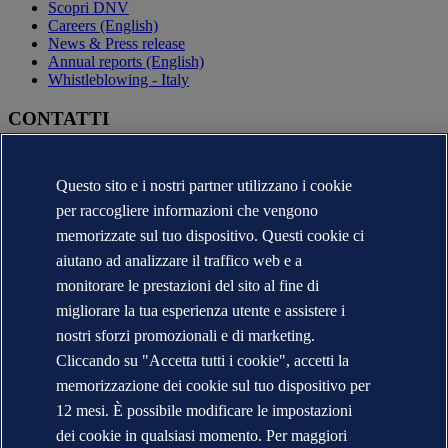
Scopri DNV
Careers (English)
News & Press release
Annual reports (English)
Whistleblowing - Italy
CONTATTI
Contatta DNV
Trova i nostri uffici
Questo sito e i nostri partner utilizzano i cookie
Contatti per la stampa
per raccogliere informazioni che vengono
Segnalazioni e Reclami
Cambio Ragione Sociale
memorizzate sul tuo dispositivo. Questi cookie ci
indirizzo posta certificata
aiutano ad analizzare il traffico web e a
Veracity (English)
monitorare le prestazioni del sito al fine di
Informativa sulla privacy
migliorare la tua esperienza utente e assistere i
Condizioni d'uso
Copyright © DNV 2026
nostri sforzi promozionali e di marketing.
DNV* in Italia - Ragioni Sociali e Partite I.V.A.
Cliccando su "Accetta tutti i cookie", accetti la
Informazioni sui cookies
memorizzazione dei cookie sul tuo dispositivo per
12 mesi. È possibile modificare le impostazioni
dei cookie in qualsiasi momento. Per maggiori