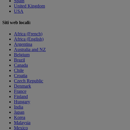
Spain
United Kingdom
USA
Siti web locali:
Africa (French)
Africa (English)
Argentina
Australia and NZ
Belgium
Brazil
Canada
Chile
Croatia
Czech Republic
Denmark
France
Finland
Hungary
India
Japan
Korea
Malaysia
Mexico