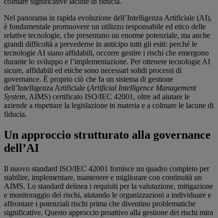
colmare significative lacune di fiducia.
Nel panorama in rapida evoluzione dell’Intelligenza Artificiale (AI),
è fondamentale promuovere un utilizzo responsabile ed etico delle
relative tecnologie, che presentano un enorme potenziale, ma anche
grandi difficoltà a prevederne in anticipo tutti gli esiti: perché le
tecnologie AI siano affidabili, occorre gestire i rischi che emergono
durante lo sviluppo e l’implementazione. Per ottenere tecnologie AI
sicure, affidabili ed etiche sono necessari solidi processi di
governance. È proprio ciò che fa un sistema di gestione
dell’Intelligenza Artificiale (
Artificial Intelligence Management
System
, AIMS) certificato ISO/IEC 42001, oltre ad aiutare le
aziende a rispettare la legislazione in materia e a colmare le lacune di
fiducia.
Un approccio strutturato alla governance
dell’AI
Il nuovo standard ISO/IEC 42001 fornisce un quadro completo per
stabilire, implementare, mantenere e migliorare con continuità un
AIMS. Lo standard delinea i requisiti per la valutazione, mitigazione
e monitoraggio dei rischi, aiutando le organizzazioni a individuare e
affrontare i potenziali rischi prima che diventino problematiche
significative. Questo approccio proattivo alla gestione dei rischi mira