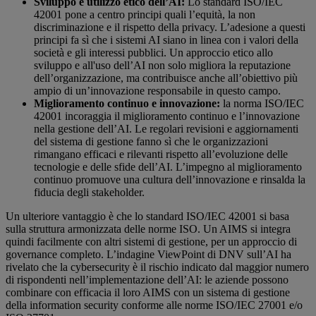
Sviluppo e utilizzo etico dell’AI:
Lo standard ISO/IEC
42001 pone a centro principi quali l’equità, la non
discriminazione e il rispetto della privacy. L’adesione a questi
principi fa sì che i sistemi AI siano in linea con i valori della
società e gli interessi pubblici. Un approccio etico allo
sviluppo e all'uso dell’AI non solo migliora la reputazione
dell’organizzazione, ma contribuisce anche all’obiettivo più
ampio di un’innovazione responsabile in questo campo.
Miglioramento continuo e innovazione:
la norma ISO/IEC
42001 incoraggia il miglioramento continuo e l’innovazione
nella gestione dell’AI. Le regolari revisioni e aggiornamenti
del sistema di gestione fanno sì che le organizzazioni
rimangano efficaci e rilevanti rispetto all’evoluzione delle
tecnologie e delle sfide dell’AI. L’impegno al miglioramento
continuo promuove una cultura dell’innovazione e rinsalda la
fiducia degli stakeholder.
Un ulteriore vantaggio è che lo standard ISO/IEC 42001 si basa
sulla struttura armonizzata delle norme ISO. Un AIMS si integra
quindi facilmente con altri sistemi di gestione, per un approccio di
governance completo. L’indagine ViewPoint di DNV sull’AI ha
rivelato che la cybersecurity è il rischio indicato dal maggior numero
di rispondenti nell’implementazione dell’AI: le aziende possono
combinare con efficacia il loro AIMS con un sistema di gestione
della information security conforme alle norme ISO/IEC 27001 e/o