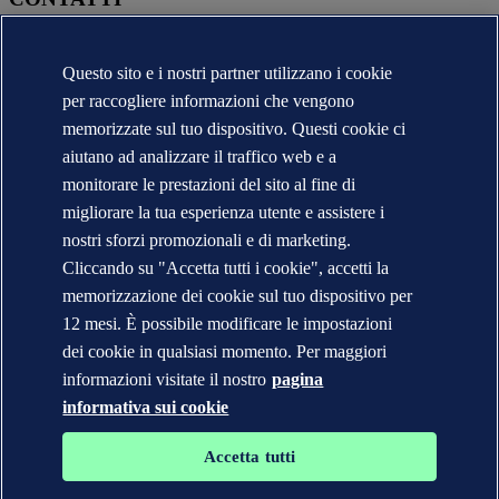
Contatta DNV
Trova i nostri uffici
Questo sito e i nostri partner utilizzano i cookie
Contatti per la stampa
per raccogliere informazioni che vengono
Segnalazioni e Reclami
Cambio Ragione Sociale
memorizzate sul tuo dispositivo. Questi cookie ci
indirizzo posta certificata
aiutano ad analizzare il traffico web e a
Veracity (English)
monitorare le prestazioni del sito al fine di
Informativa sulla privacy
migliorare la tua esperienza utente e assistere i
Condizioni d'uso
Copyright © DNV 2026
nostri sforzi promozionali e di marketing.
DNV* in Italia - Ragioni Sociali e Partite I.V.A.
Cliccando su "Accetta tutti i cookie", accetti la
Informazioni sui cookies
memorizzazione dei cookie sul tuo dispositivo per
12 mesi. È possibile modificare le impostazioni
dei cookie in qualsiasi momento. Per maggiori
informazioni visitate il nostro
pagina
informativa sui cookie
Accetta tutti