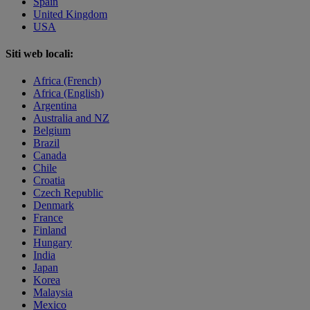
Spain
United Kingdom
USA
Siti web locali:
Africa (French)
Africa (English)
Argentina
Australia and NZ
Belgium
Brazil
Canada
Chile
Croatia
Czech Republic
Denmark
France
Finland
Hungary
India
Japan
Korea
Malaysia
Mexico