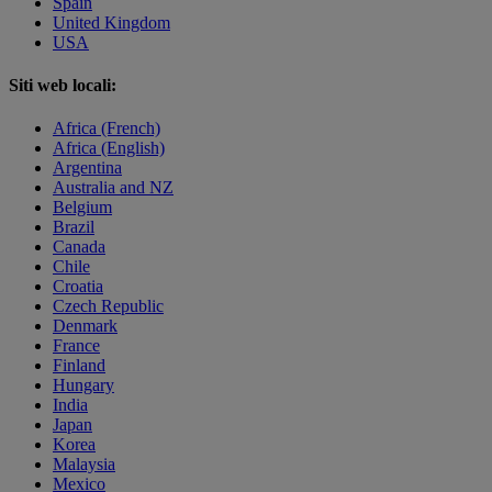
Spain
United Kingdom
USA
Siti web locali:
Africa (French)
Africa (English)
Argentina
Australia and NZ
Belgium
Brazil
Canada
Chile
Croatia
Czech Republic
Denmark
France
Finland
Hungary
India
Japan
Korea
Malaysia
Mexico