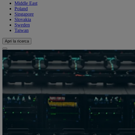
Middle East
Poland
Singapore
Slovakia
Sweden
Taiwan
Apri la ricerca