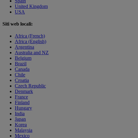
Spain
United Kingdom
USA
Siti web locali:
Africa (French)
Africa (English)
Argentina
Australia and NZ
Belgium
Brazil
Canada
Chile
Croatia
Czech Republic
Denmark
France
Finland
Hungary
India
Japan
Korea
Malaysia
Mexico