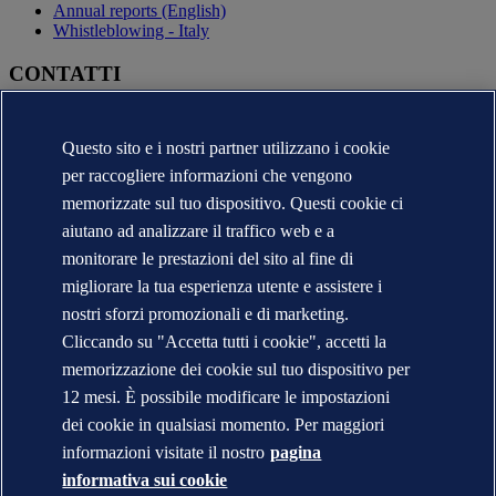
Annual reports (English)
Whistleblowing - Italy
CONTATTI
Contatta DNV
Trova i nostri uffici
Questo sito e i nostri partner utilizzano i cookie
Contatti per la stampa
per raccogliere informazioni che vengono
Segnalazioni e Reclami
Cambio Ragione Sociale
memorizzate sul tuo dispositivo. Questi cookie ci
indirizzo posta certificata
aiutano ad analizzare il traffico web e a
Veracity (English)
monitorare le prestazioni del sito al fine di
Informativa sulla privacy
migliorare la tua esperienza utente e assistere i
Condizioni d'uso
Copyright © DNV 2026
nostri sforzi promozionali e di marketing.
DNV* in Italia - Ragioni Sociali e Partite I.V.A.
Cliccando su "Accetta tutti i cookie", accetti la
Informazioni sui cookies
memorizzazione dei cookie sul tuo dispositivo per
12 mesi. È possibile modificare le impostazioni
dei cookie in qualsiasi momento. Per maggiori
informazioni visitate il nostro
pagina
informativa sui cookie