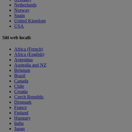
Netherlands
Norway
Spain
United Kingdom
USA
Siti web locali:
Africa (French)
Africa (English)
Argentina
Australia and NZ
Belgium
Brazil
Canada
Chile
Croatia
Czech Republic
Denmark
France
Finland
Hungary
India
Japan