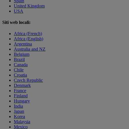
Spain
United Kingdom
USA
Siti web locali:
Africa (French)
Africa (English)
Argentina
Australia and NZ
Belgium
Brazil
Canada
Chile
Croatia
Czech Republic
Denmark
France
Finland
Hungary
India
Japan
Korea
Malaysia
Mexico