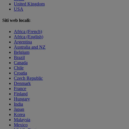
United Kingdom
USA
Siti web locali:
Africa (French)
Africa (English)
Argentina
Australia and NZ
Belgium
Brazil
Canada
Chile
Croatia
Czech Republic
Denmark
France
Finland
Hungary
India
Japan
Korea
Malaysia
Mexico