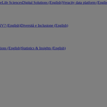
ce
Life Sciences
Digital Solutions (English)
Veracity data platform (Engli
V? (English)
Diversità e Inclusione (English)
tions (English)
Statistics & Insights (English)