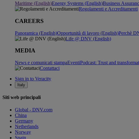
Maritime (English)
Energy Systems (English)
Business Assuran
Regolamenti e Accreditamenti
CAREERS
Panoramica (English)
Opportunità di lavoro (English)
Perchè DN
Life @ DNV (English)
MEDIA
News e comunicati stampa
Eventi
Podcast: Trust and transforma
Contattaci
Sign in to Veracity
Italy
Siti web principali
Global - DNV.com
China
Germany
Netherlands
Norway
Spain