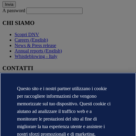
A password
CHI SIAMO
Scopri DNV
Careers (English)
News & Press release
Annual reports (English)
Whistleblowing - Italy
CONTATTI
Contatta DNV
Trova i nostri uffici
Questo sito e i nostri partner utilizzano i cookie
Contatti per la stampa
per raccogliere informazioni che vengono
Segnalazioni e Reclami
Cambio Ragione Sociale
memorizzate sul tuo dispositivo. Questi cookie ci
indirizzo posta certificata
aiutano ad analizzare il traffico web e a
Veracity (English)
monitorare le prestazioni del sito al fine di
Informativa sulla privacy
migliorare la tua esperienza utente e assistere i
Condizioni d'uso
Copyright © DNV 2026
nostri sforzi promozionali e di marketing.