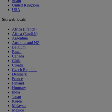
Spain
United Kingdom
USA
Siti web locali:
Africa (French)
Africa (English)
Argentina
Australia and NZ
Belgium
Brazil
Canada
Chile
Croatia
Czech Republic
Denmark
France
Finland
Hungary
India
Japan
Korea
Malaysia
Mexico