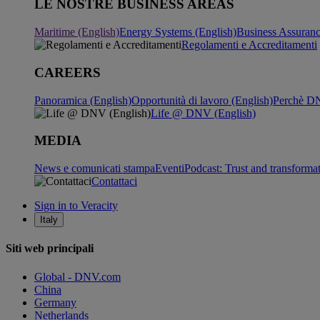
LE NOSTRE BUSINESS AREAS
Maritime (English)
Energy Systems (English)
Business Assuran
Regolamenti e Accreditamenti
CAREERS
Panoramica (English)
Opportunità di lavoro (English)
Perchè DN
Life @ DNV (English)
MEDIA
News e comunicati stampa
Eventi
Podcast: Trust and transforma
Contattaci
Sign in to Veracity
Italy
Siti web principali
Global - DNV.com
China
Germany
Netherlands