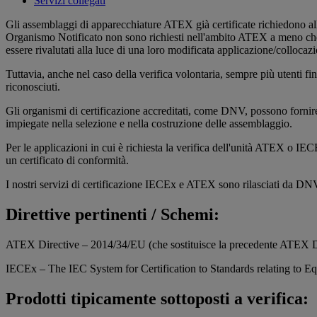
Servizi collegati
Gli assemblaggi di apparecchiature ATEX già certificate richiedono all'i
Organismo Notificato non sono richiesti nell'ambito ATEX a meno che 
essere rivalutati alla luce di una loro modificata applicazione/colloc
Tuttavia, anche nel caso della verifica volontaria, sempre più utenti fin
riconosciuti.
Gli organismi di certificazione accreditati, come DNV, possono fornire a 
impiegate nella selezione e nella costruzione delle assemblaggio.
Per le applicazioni in cui è richiesta la verifica dell'unità ATEX o I
un certificato di conformità.
I nostri servizi di certificazione IECEx e ATEX sono rilasciati da D
Direttive pertinenti / Schemi:
ATEX Directive – 2014/34/EU (che sostituisce la precedente ATEX D
IECEx – The IEC System for Certification to Standards relating to E
Prodotti tipicamente sottoposti a verifica: