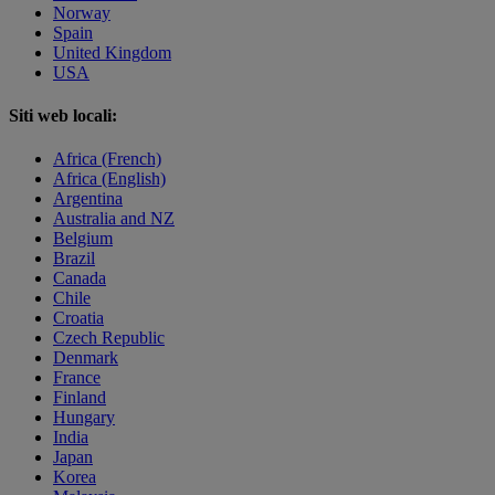
Norway
Spain
United Kingdom
USA
Siti web locali:
Africa (French)
Africa (English)
Argentina
Australia and NZ
Belgium
Brazil
Canada
Chile
Croatia
Czech Republic
Denmark
France
Finland
Hungary
India
Japan
Korea