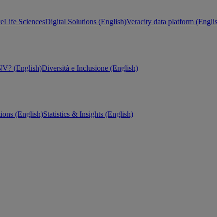
ce
Life Sciences
Digital Solutions (English)
Veracity data platform (Engli
V? (English)
Diversità e Inclusione (English)
tions (English)
Statistics & Insights (English)