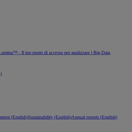
Lumina™ - Il tuo punto di accesso per analizzare i Big Data
h)
ment (English)
Sustainability (English)
Annual reports (English)