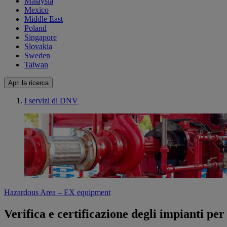
Malaysia
Mexico
Middle East
Poland
Singapore
Slovakia
Sweden
Taiwan
Apri la ricerca
I servizi di DNV
Hazardous Area – EX equipment
Verifica e certificazione degli impianti pe