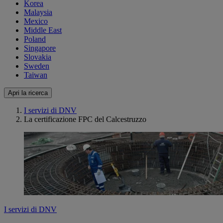
Korea
Malaysia
Mexico
Middle East
Poland
Singapore
Slovakia
Sweden
Taiwan
Apri la ricerca
I servizi di DNV
La certificazione FPC del Calcestruzzo
I servizi di DNV