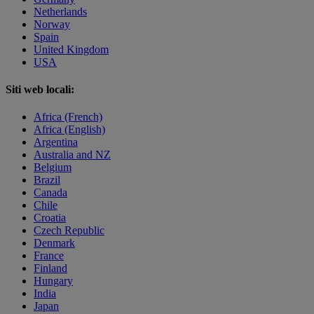
Netherlands
Norway
Spain
United Kingdom
USA
Siti web locali:
Africa (French)
Africa (English)
Argentina
Australia and NZ
Belgium
Brazil
Canada
Chile
Croatia
Czech Republic
Denmark
France
Finland
Hungary
India
Japan