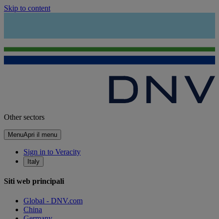
Skip to content
Other sectors
Menu
Apri il menu
Sign in to Veracity
Italy
Siti web principali
Global - DNV.com
China
Germany