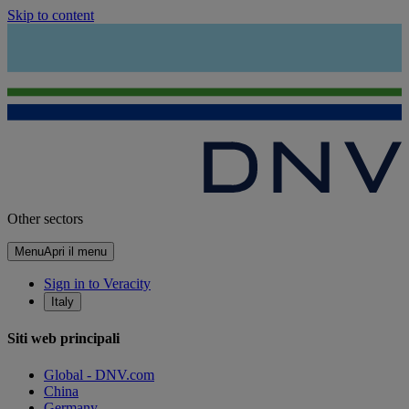
Skip to content
Other sectors
Menu
Apri il menu
Sign in to Veracity
Italy
Siti web principali
Global - DNV.com
China
Germany