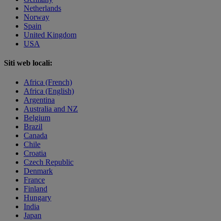
Netherlands
Norway
Spain
United Kingdom
USA
Siti web locali:
Africa (French)
Africa (English)
Argentina
Australia and NZ
Belgium
Brazil
Canada
Chile
Croatia
Czech Republic
Denmark
France
Finland
Hungary
India
Japan