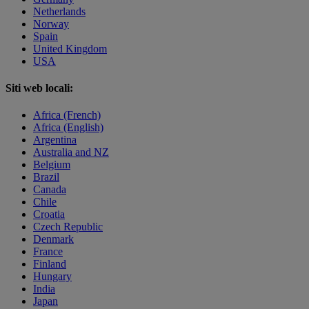
Netherlands
Norway
Spain
United Kingdom
USA
Siti web locali:
Africa (French)
Africa (English)
Argentina
Australia and NZ
Belgium
Brazil
Canada
Chile
Croatia
Czech Republic
Denmark
France
Finland
Hungary
India
Japan