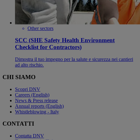
Other sectors
SCC (SHE Safety Health Environment
Checklist for Contractors)
Dimostra il tuo impegno per la salute e sicurezza nei cantieri
ad alto rischio.
CHI SIAMO
Scopri DNV
Careers (English)
News & Press release
Annual reports (English)
Whistleblowing - Italy
CONTATTI
Contatta DNV