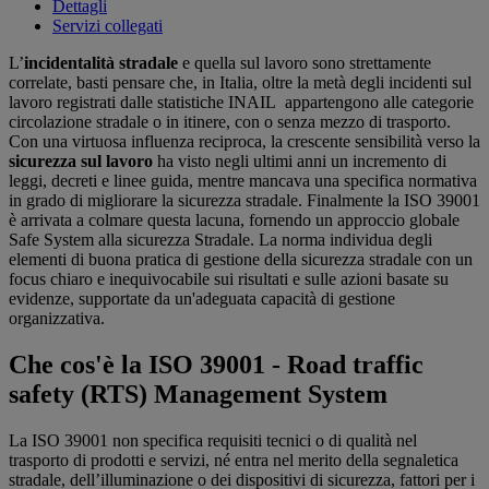
Dettagli
Servizi collegati
L’
incidentalità stradale
e quella sul lavoro sono strettamente
correlate, basti pensare che, in Italia, oltre la metà degli incidenti sul
lavoro registrati dalle statistiche INAIL appartengono alle categorie
circolazione stradale o in itinere, con o senza mezzo di trasporto.
Con una virtuosa influenza reciproca, la crescente sensibilità verso la
sicurezza sul lavoro
ha visto negli ultimi anni un incremento di
leggi, decreti e linee guida, mentre mancava una specifica normativa
in grado di migliorare la sicurezza stradale. Finalmente la ISO 39001
è arrivata a colmare questa lacuna, fornendo un approccio globale
Safe System alla sicurezza Stradale. La norma individua degli
elementi di buona pratica di gestione della sicurezza stradale con un
focus chiaro e inequivocabile sui risultati e sulle azioni basate su
evidenze, supportate da un'adeguata capacità di gestione
organizzativa.
Che cos'è la ISO 39001 - Road traffic
safety (RTS) Management System
La ISO 39001 non specifica requisiti tecnici o di qualità nel
trasporto di prodotti e servizi, né entra nel merito della segnaletica
stradale, dell’illuminazione o dei dispositivi di sicurezza, fattori per i