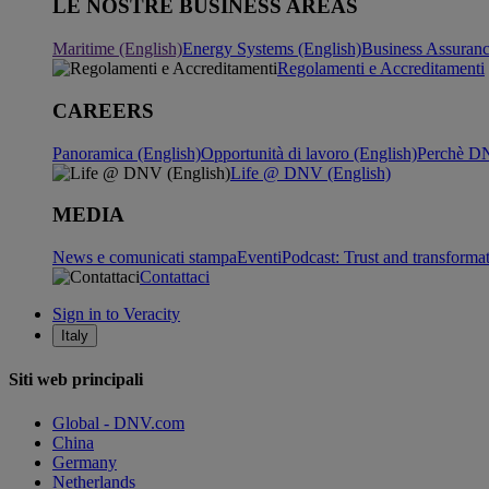
LE NOSTRE BUSINESS AREAS
Maritime (English)
Energy Systems (English)
Business Assuran
Regolamenti e Accreditamenti
CAREERS
Panoramica (English)
Opportunità di lavoro (English)
Perchè DN
Life @ DNV (English)
MEDIA
News e comunicati stampa
Eventi
Podcast: Trust and transforma
Contattaci
Sign in to Veracity
Italy
Siti web principali
Global - DNV.com
China
Germany
Netherlands