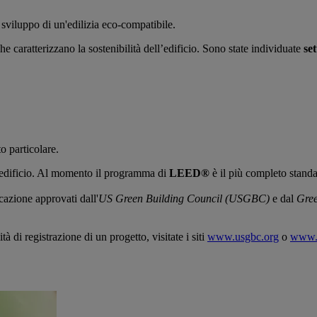
 sviluppo di un'edilizia eco-compatibile.
 che caratterizzano la sostenibilità dell’edificio. Sono state individuate
se
to particolare.
ll’edificio. Al momento il programma di
LEED®
è il più completo standa
cazione approvati dall'
US Green Building Council (USGBC)
e dal
Gree
i registrazione di un progetto, visitate i siti
www.usgbc.org
o
www.g