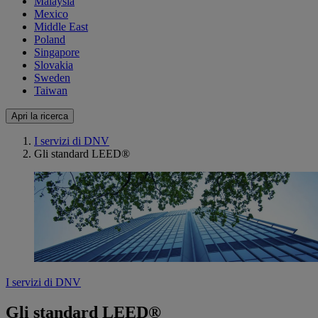
Malaysia
Mexico
Middle East
Poland
Singapore
Slovakia
Sweden
Taiwan
Apri la ricerca
I servizi di DNV
Gli standard LEED®
I servizi di DNV
Gli standard LEED®