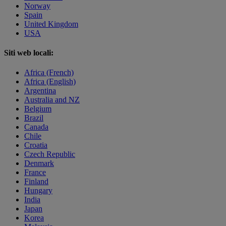
Norway
Spain
United Kingdom
USA
Siti web locali:
Africa (French)
Africa (English)
Argentina
Australia and NZ
Belgium
Brazil
Canada
Chile
Croatia
Czech Republic
Denmark
France
Finland
Hungary
India
Japan
Korea