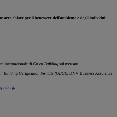
tte aree chiave
p
er il benessere dell'ambiente e degli individui
:
rd internazionale di
Green Building
sul mercato.
n Building Certification Institute (GBCI)
. DNV Business Assurance
bci.org
.