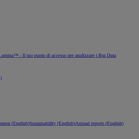
Lumina™ - Il tuo punto di accesso per analizzare i Big Data
h)
ment (English)
Sustainability (English)
Annual reports (English)