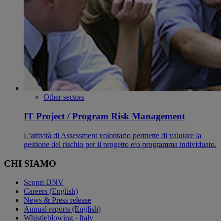
Other sectors
IT Project / Program Risk Management
L’attività di Assessment volontario permette di valutare la
gestione del rischio per il progetto e/o programma individuato.
CHI SIAMO
Scopri DNV
Careers (English)
News & Press release
Annual reports (English)
Whistleblowing - Italy