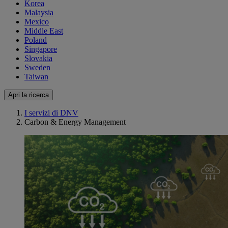
Korea
Malaysia
Mexico
Middle East
Poland
Singapore
Slovakia
Sweden
Taiwan
Apri la ricerca
I servizi di DNV
Carbon & Energy Management