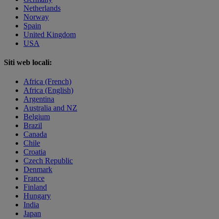
Netherlands
Norway
Spain
United Kingdom
USA
Siti web locali:
Africa (French)
Africa (English)
Argentina
Australia and NZ
Belgium
Brazil
Canada
Chile
Croatia
Czech Republic
Denmark
France
Finland
Hungary
India
Japan