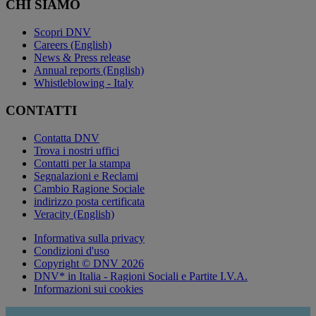
CHI SIAMO
Scopri DNV
Careers (English)
News & Press release
Annual reports (English)
Whistleblowing - Italy
CONTATTI
Contatta DNV
Trova i nostri uffici
Contatti per la stampa
Segnalazioni e Reclami
Cambio Ragione Sociale
indirizzo posta certificata
Veracity (English)
Informativa sulla privacy
Condizioni d'uso
Copyright © DNV 2026
DNV* in Italia - Ragioni Sociali e Partite I.V.A.
Informazioni sui cookies