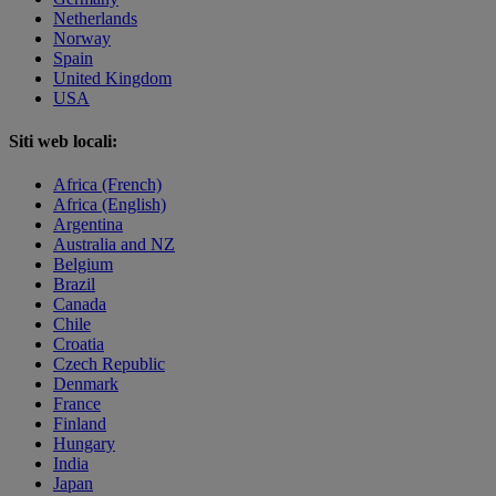
Netherlands
Norway
Spain
United Kingdom
USA
Siti web locali:
Africa (French)
Africa (English)
Argentina
Australia and NZ
Belgium
Brazil
Canada
Chile
Croatia
Czech Republic
Denmark
France
Finland
Hungary
India
Japan