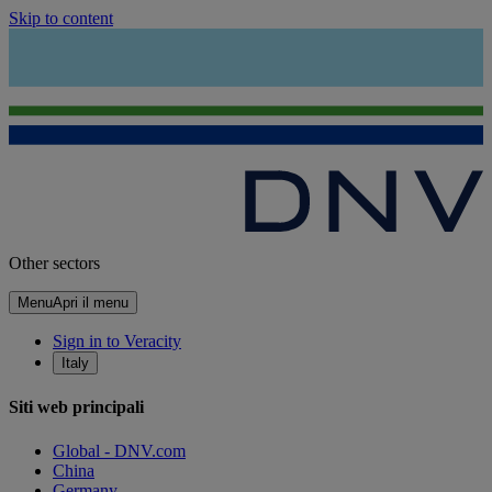
Skip to content
Other sectors
Menu
Apri il menu
Sign in to Veracity
Italy
Siti web principali
Global - DNV.com
China
Germany