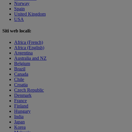
Norway
Spain
United Kingdom
USA
Siti web locali:
Africa (French)
Africa (English)
Argentina
Australia and NZ
Belgium
Brazil
Canada
Chile
Croatia
Czech Republic
Denmark
France
Finland
Hungary
India
Japan
Korea