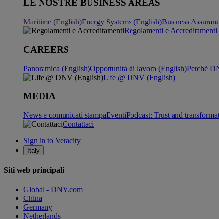
LE NOSTRE BUSINESS AREAS
Maritime (English)
Energy Systems (English)
Business Assuran
Regolamenti e Accreditamenti
CAREERS
Panoramica (English)
Opportunità di lavoro (English)
Perchè DN
Life @ DNV (English)
MEDIA
News e comunicati stampa
Eventi
Podcast: Trust and transforma
Contattaci
Sign in to Veracity
Italy
Siti web principali
Global - DNV.com
China
Germany
Netherlands