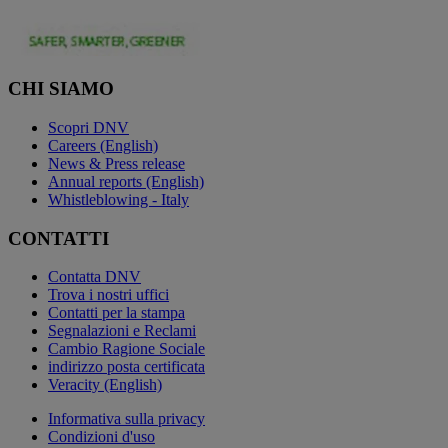
CHI SIAMO
Scopri DNV
Careers (English)
News & Press release
Annual reports (English)
Whistleblowing - Italy
CONTATTI
Contatta DNV
Trova i nostri uffici
Contatti per la stampa
Segnalazioni e Reclami
Cambio Ragione Sociale
indirizzo posta certificata
Veracity (English)
Informativa sulla privacy
Condizioni d'uso