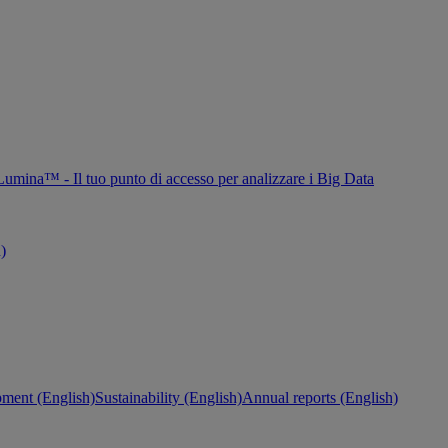
Lumina™ - Il tuo punto di accesso per analizzare i Big Data
h)
ment (English)
Sustainability (English)
Annual reports (English)