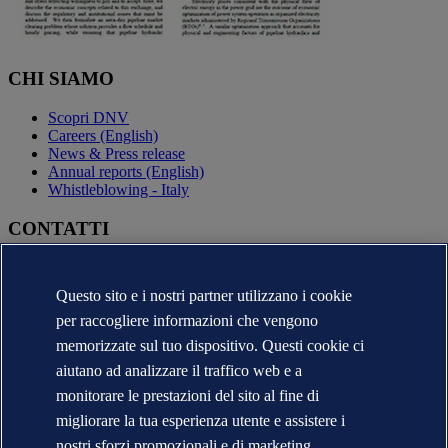
CHI SIAMO
Scopri DNV
Careers (English)
News & Press release
Annual reports (English)
Whistleblowing - Italy
CONTATTI
Contatta DNV
Trova i nostri uffici
Questo sito e i nostri partner utilizzano i cookie
Contatti per la stampa
per raccogliere informazioni che vengono
Segnalazioni e Reclami
Cambio Ragione Sociale
memorizzate sul tuo dispositivo. Questi cookie ci
indirizzo posta certificata
aiutano ad analizzare il traffico web e a
Veracity (English)
monitorare le prestazioni del sito al fine di
Informativa sulla privacy
migliorare la tua esperienza utente e assistere i
Condizioni d'uso
Copyright © DNV 2026
nostri sforzi promozionali e di marketing.