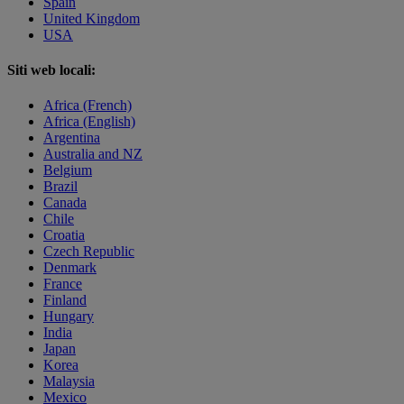
Spain
United Kingdom
USA
Siti web locali:
Africa (French)
Africa (English)
Argentina
Australia and NZ
Belgium
Brazil
Canada
Chile
Croatia
Czech Republic
Denmark
France
Finland
Hungary
India
Japan
Korea
Malaysia
Mexico