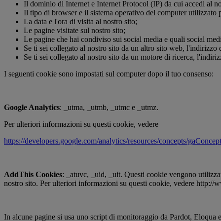
Il dominio di Internet e Internet Protocol (IP) da cui accedi al n
Il tipo di browser e il sistema operativo del computer utilizzato 
La data e l'ora di visita al nostro sito;
Le pagine visitate sul nostro sito;
Le pagine che hai condiviso sui social media e quali social medi
Se ti sei collegato al nostro sito da un altro sito web, l'indirizzo 
Se ti sei collegato al nostro sito da un motore di ricerca, l'indiri
I seguenti cookie sono impostati sul computer dopo il tuo consenso:
Google Analytics
: _utma, _utmb, _utmc e _utmz.
Per ulteriori informazioni su questi cookie, vedere
https://developers.google.com/analytics/resources/concepts/gaConce
AddThis Cookies
: _atuvc, _uid, _uit. Questi cookie vengono utilizza
nostro sito. Per ulteriori informazioni su questi cookie, vedere http:
In alcune pagine si usa uno script di monitoraggio da Pardot, Eloqua e