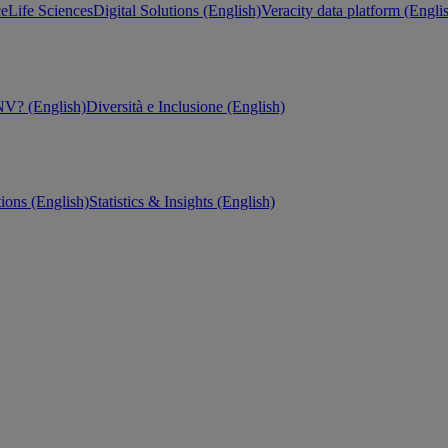
ce
Life Sciences
Digital Solutions (English)
Veracity data platform (Engli
V? (English)
Diversità e Inclusione (English)
tions (English)
Statistics & Insights (English)