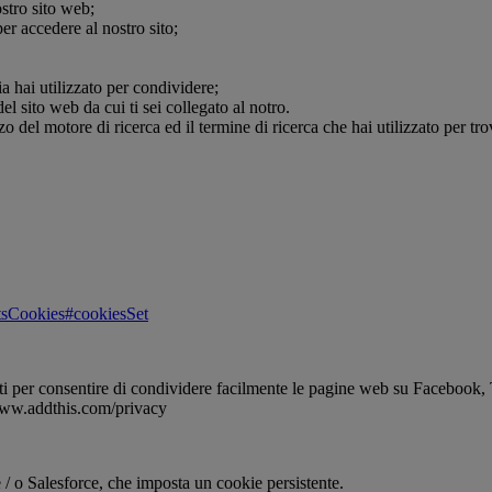
ostro sito web;
per accedere al nostro sito;
a hai utilizzato per condividere;
del sito web da cui ti sei collegato al notro.
zzo del motore di ricerca ed il termine di ricerca che hai utilizzato per tr
ptsCookies#cookiesSet
ti per consentire di condividere facilmente le pagine web su Facebook, Tw
//www.addthis.com/privacy
 / o Salesforce, che imposta un cookie persistente.