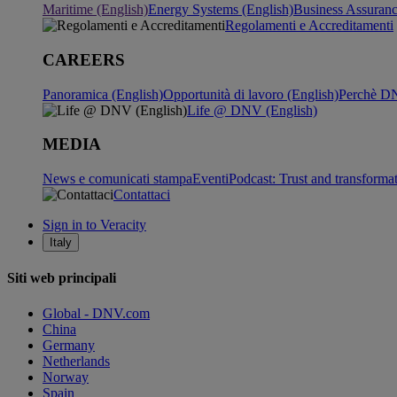
Maritime (English)
Energy Systems (English)
Business Assuran
Regolamenti e Accreditamenti
CAREERS
Panoramica (English)
Opportunità di lavoro (English)
Perchè DN
Life @ DNV (English)
MEDIA
News e comunicati stampa
Eventi
Podcast: Trust and transforma
Contattaci
Sign in to Veracity
Italy
Siti web principali
Global - DNV.com
China
Germany
Netherlands
Norway
Spain