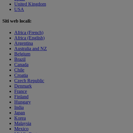
United Kingdom
USA
Siti web locali:
Africa (French)
Africa (English)
Argentina
Australia and NZ
Belgium
Brazil
Canada
Chile
Croatia
Czech Republic
Denmark
France
Finland
Hungary
India
Japan
Korea
Malaysia
Mexico