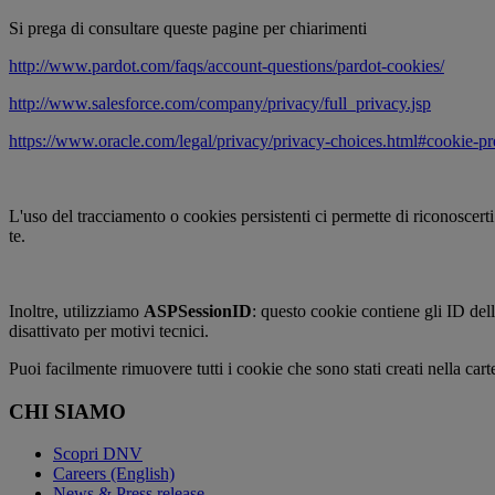
Si prega di consultare queste pagine per chiarimenti
http://www.pardot.com/faqs/account-questions/pardot-cookies/
http://www.salesforce.com/company/privacy/full_privacy.jsp
https://www.oracle.com/legal/privacy/privacy-choices.html#cookie-pr
L'uso del tracciamento o cookies persistenti ci permette di riconoscerti
te.
Inoltre, utilizziamo
ASPSessionID
: questo cookie contiene gli ID del
disattivato per motivi tecnici.
Puoi facilmente rimuovere tutti i cookie che sono stati creati nella cart
CHI SIAMO
Scopri DNV
Careers (English)
News & Press release