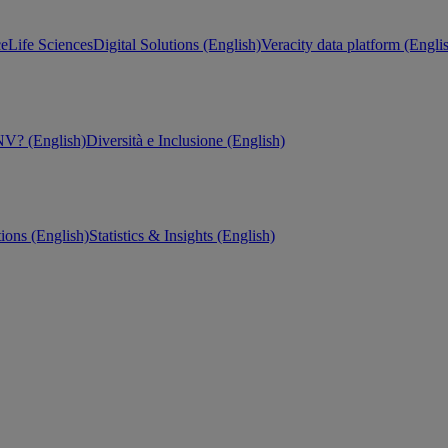
ce
Life Sciences
Digital Solutions (English)
Veracity data platform (Engli
V? (English)
Diversità e Inclusione (English)
tions (English)
Statistics & Insights (English)