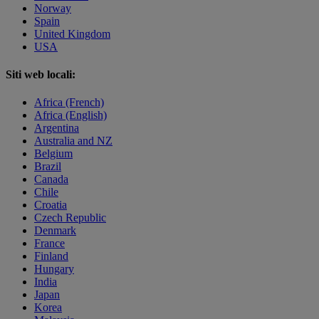
Norway
Spain
United Kingdom
USA
Siti web locali:
Africa (French)
Africa (English)
Argentina
Australia and NZ
Belgium
Brazil
Canada
Chile
Croatia
Czech Republic
Denmark
France
Finland
Hungary
India
Japan
Korea