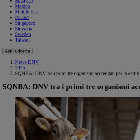
Malaysia
Mexico
Middle East
Poland
Singapore
Slovakia
Sweden
Taiwan
Apri la ricerca
News DNV
2025
SQNBA: DNV tra i primi tre organismi accreditati per la certif
SQNBA: DNV tra i primi tre organismi accr