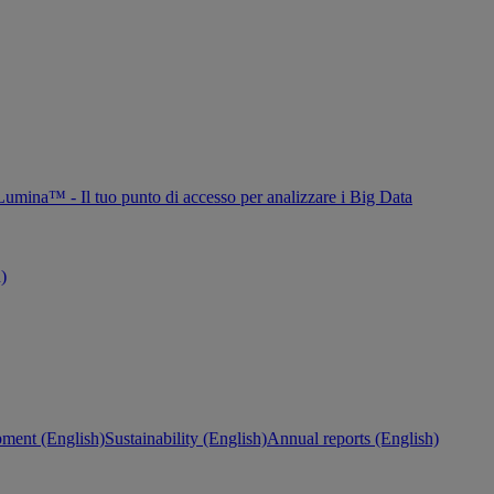
Lumina™ - Il tuo punto di accesso per analizzare i Big Data
h)
ment (English)
Sustainability (English)
Annual reports (English)