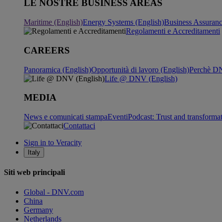
LE NOSTRE BUSINESS AREAS
Maritime (English)
Energy Systems (English)
Business Assuran
Regolamenti e Accreditamenti
CAREERS
Panoramica (English)
Opportunità di lavoro (English)
Perchè DN
Life @ DNV (English)
MEDIA
News e comunicati stampa
Eventi
Podcast: Trust and transforma
Contattaci
Sign in to Veracity
Italy
Siti web principali
Global - DNV.com
China
Germany
Netherlands