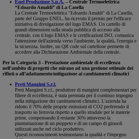
Enel Produzione S.p.A.
– Centrale Termoelettrica
“Edoardo Amaldi” di La Casella
La Centrale Termoelettrica "Edoardo Amaldi" di La Casella,
parte del Gruppo ENEL, ha ricevuto il premio per l'efficace
iniziativa di divulgazione del logo EMAS. Un cartello di
grandi dimensioni sulla strada pubblica di accesso alla
centrale, con il logo EMAS e le certificazioni ISO, comunica
l'attenzione dell'azienda verso l'ambiente, la qualità, l'energia e
la sicurezza. Inoltre, un QR code sul cartellone permette di
accedere alla Dichiarazione Ambientale della centrale.
Per la Categoria 3 - Prestazione ambientale di eccellenza
nell’ambito di progetti che mirano ad una gestione ottimale dei
rifiuti o all’adattamento/mitigazione ai cambiamenti climatici
Preti Mangimi S.r.l.
Preti Mangimi S.r.l., produttore di mangimi complementari per
filiere di eccellenza, è stata premiata per il continuo impegno
nella mitigazione dei cambiamenti climatici. L'azienda ha
ridotto il 70% delle proprie emissioni di CO2 preferendo il
trasporto su ferrovia rispetto a quello stradale per le materie
prime, compensando il restante 30% attraverso la
piantumazione di un pioppeto e di un campo di girasoli
utilizzati anche nel ciclo produttivo.
Questi riconoscimenti testimoniano la qualità e l'impegno