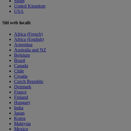
Spain
United Kingdom
USA
Siti web locali:
Africa (French)
Africa (English)
Argentina
Australia and NZ
Belgium
Brazil
Canada
Chile
Croatia
Czech Republic
Denmark
France
Finland
Hungary
India
Japan
Korea
Malaysia
Mexico