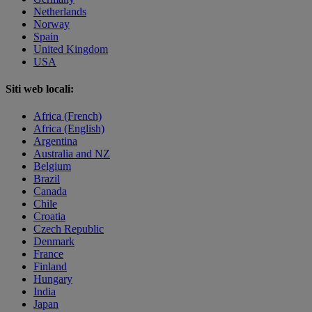
Netherlands
Norway
Spain
United Kingdom
USA
Siti web locali:
Africa (French)
Africa (English)
Argentina
Australia and NZ
Belgium
Brazil
Canada
Chile
Croatia
Czech Republic
Denmark
France
Finland
Hungary
India
Japan