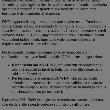
saldatura e accedere ai mercati europei senza ostacoli. Per molte
aziende, questo significa riuscire a dimostrare conformità, continuità
operativa e capacità di rispondere alle richieste dei costruttori
ferroviari e delle autorità di sicurezza.
DNV supporta le organizzazioni in questo percorso, offrendo una
certificazione accreditata secondo la norma EN 15085, riconosciuta
sia a livello nazionale che internazionale. L’accreditamento Accredia
secondo ISO/IEC 17065, appena esteso a DNV, assicura ai clienti
valutazioni indipendenti, imparziali e pienamente allineate ai
requisiti normativi italiani ed europei.
Per le aziende italiane del comparto ferroviario, operare in
conformità normativa è fondamentale. DNV mette a disposizione:
Riconoscimento ANSFISA
, che consente di soddisfare gli
ulteriori requisiti richiesti in Italia per la certificazione della
saldatura ferroviaria.
Partecipazione al sistema ECWRV
, che permette alle
aziende di ottenere un riconoscimento valido e accettato nel
mercato europeo, semplificando l’ingresso in nuovi paesi e la
collaborazione con partner esteri.
Il processo EN 15085 viene gestito in modo trasparente e guidato,
così da dare alle aziende certezza sugli step da affrontare: