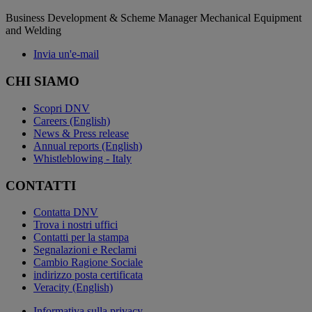
Business Development & Scheme Manager Mechanical Equipment
and Welding
Invia un'e-mail
CHI SIAMO
Scopri DNV
Careers (English)
News & Press release
Annual reports (English)
Whistleblowing - Italy
CONTATTI
Contatta DNV
Trova i nostri uffici
Contatti per la stampa
Segnalazioni e Reclami
Cambio Ragione Sociale
indirizzo posta certificata
Veracity (English)
Informativa sulla privacy