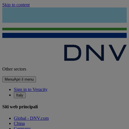
Skip to content
Other sectors
Menu
Apri il menu
Sign in to Veracity
Italy
Siti web principali
Global - DNV.com
China
Germany