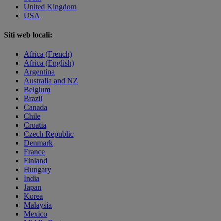
United Kingdom
USA
Siti web locali:
Africa (French)
Africa (English)
Argentina
Australia and NZ
Belgium
Brazil
Canada
Chile
Croatia
Czech Republic
Denmark
France
Finland
Hungary
India
Japan
Korea
Malaysia
Mexico