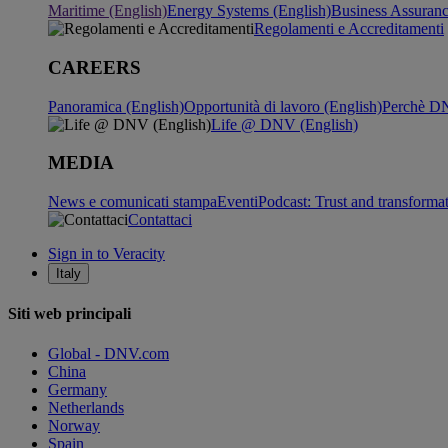
Maritime (English)
Energy Systems (English)
Business Assuran
Regolamenti e Accreditamenti
CAREERS
Panoramica (English)
Opportunità di lavoro (English)
Perchè DN
Life @ DNV (English)
MEDIA
News e comunicati stampa
Eventi
Podcast: Trust and transforma
Contattaci
Sign in to Veracity
Italy
Siti web principali
Global - DNV.com
China
Germany
Netherlands
Norway
Spain