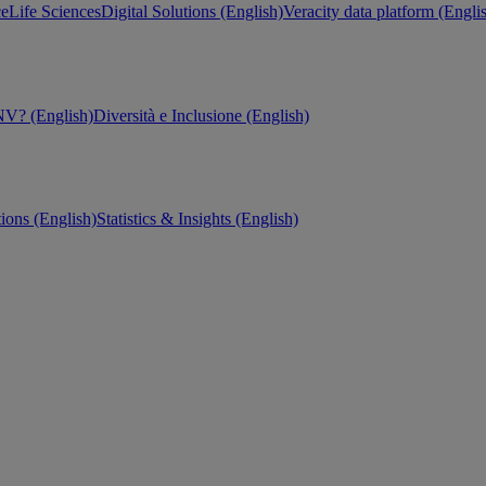
ce
Life Sciences
Digital Solutions (English)
Veracity data platform (Engli
V? (English)
Diversità e Inclusione (English)
tions (English)
Statistics & Insights (English)