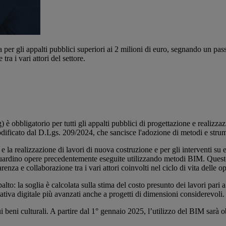
per gli appalti pubblici superiori ai 2 milioni di euro, segnando un pas
ra i vari attori del settore.
 obbligatorio per tutti gli appalti pubblici di progettazione e realizzaz
ficato dal D.Lgs. 209/2024, che sancisce l'adozione di metodi e strument
la realizzazione di lavori di nuova costruzione e per gli interventi su ed
riguardino opere precedentemente eseguite utilizzando metodi BIM. Quest
enza e collaborazione tra i vari attori coinvolti nel ciclo di vita delle o
to: la soglia è calcolata sulla stima del costo presunto dei lavori pari a
tiva digitale più avanzati anche a progetti di dimensioni considerevoli.
ui beni culturali. A partire dal 1° gennaio 2025, l’utilizzo del BIM sarà o