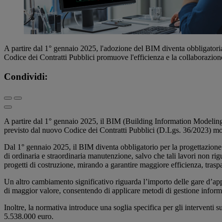
A partire dal 1° gennaio 2025, l'adozione del BIM diventa obbligatoria 
Codice dei Contratti Pubblici promuove l'efficienza e la collaborazione t
Condividi:
A partire dal 1° gennaio 2025, il BIM (Building Information Modeling) è
previsto dal nuovo Codice dei Contratti Pubblici (D.Lgs. 36/2023) modi
Dal 1° gennaio 2025, il BIM diventa obbligatorio per la progettazione e 
di ordinaria e straordinaria manutenzione, salvo che tali lavori non 
progetti di costruzione, mirando a garantire maggiore efficienza, traspar
Un altro cambiamento significativo riguarda l’importo delle gare d’appal
di maggior valore, consentendo di applicare metodi di gestione informa
Inoltre, la normativa introduce una soglia specifica per gli interventi s
5.538.000 euro.