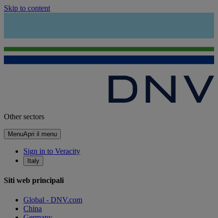
Skip to content
Other sectors
Menu
Apri il menu
Sign in to Veracity
Italy
Siti web principali
Global - DNV.com
China
Germany