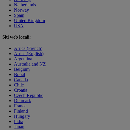
Netherlands
Norway
Spain
United Kingdom
USA
Siti web locali:
Africa (French)
Africa (English)
Argentina
Australia and NZ
Belgium
Brazil
Canada
Chile
Croatia
Czech Republic
Denmark
France
Finland
Hungary
India
Japan