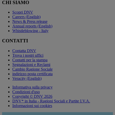
CHI SIAMO
Scopri DNV
Careers (English)
News & Press release
Annual reports (English)
Whistleblowing - Italy
CONTATTI
Contatta DNV
Trova i nostri uffici
Contatti per la stampa
Segnalazioni e Reclami
Cambio Ragione Sociale
indirizzo posta certificata
Veracity (English)
Informativa sulla privacy
Condizioni d'uso
Copyright © DNV 2026
DNV* in Italia - Ragioni Sociali e Partite I.V.A.
Informazioni sui cookies