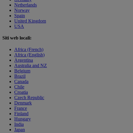
Netherlands
Norway
Spain
United Kingdom
USA
Siti web locali:
Africa (French)
Africa (English)
Argentina
Australia and NZ
Belgium
Brazil
Canada
Chile
Croatia
Czech Republic
Denmark
France
Finland
Hungary
India
Japan