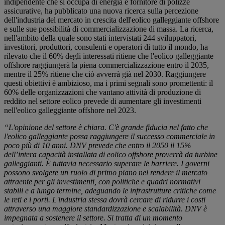
indipendente che si occupa di energia e fornitore di polizze
assicurative, ha pubblicato una nuova ricerca sulla percezione
dell'industria del mercato in crescita dell'eolico galleggiante offshore
e sulle sue possibilità di commercializzazione di massa. La ricerca,
nell'ambito della quale sono stati intervistati 244 sviluppatori,
investitori, produttori, consulenti e operatori di tutto il mondo, ha
rilevato che il 60% degli interessati ritiene che l'eolico galleggiante
offshore raggiungerà la piena commercializzazione entro il 2035,
mentre il 25% ritiene che ciò avverrà già nel 2030. Raggiungere
questi obiettivi è ambizioso, ma i primi segnali sono promettenti: il
60% delle organizzazioni che vantano attività di produzione di
reddito nel settore eolico prevede di aumentare gli investimenti
nell'eolico galleggiante offshore nel 2023.
“L'opinione del settore è chiara. C'è grande fiducia nel fatto che
l'eolico galleggiante possa raggiungere il successo commerciale in
poco più di 10 anni. DNV prevede che entro il 2050 il 15%
dell’intera capacità installata di eolico offshore proverrà da turbine
galleggianti. È tuttavia necessario superare le barriere. I governi
possono svolgere un ruolo di primo piano nel rendere il mercato
attraente per gli investimenti, con politiche e quadri normativi
stabili e a lungo termine, adeguando le infrastrutture critiche come
le reti e i porti. L'industria stessa dovrà cercare di ridurre i costi
attraverso una maggiore standardizzazione e scalabilità. DNV è
impegnata a sostenere il settore. Si tratta di un momento