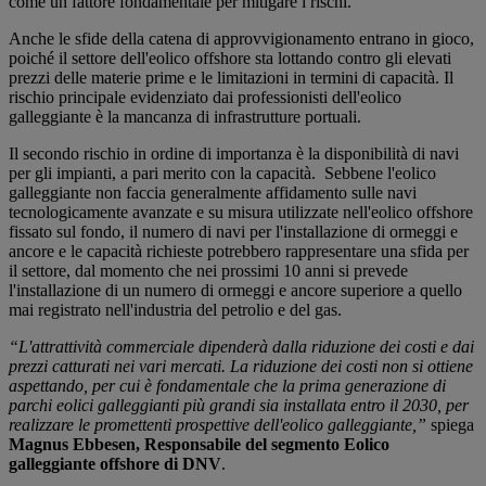
come un fattore fondamentale per mitigare i rischi.
Anche le sfide della catena di approvvigionamento entrano in gioco,
poiché il settore dell'eolico offshore sta lottando contro gli elevati
prezzi delle materie prime e le limitazioni in termini di capacità. Il
rischio principale evidenziato dai professionisti dell'eolico
galleggiante è la mancanza di infrastrutture portuali.
Il secondo rischio in ordine di importanza è la disponibilità di navi
per gli impianti, a pari merito con la capacità. Sebbene l'eolico
galleggiante non faccia generalmente affidamento sulle navi
tecnologicamente avanzate e su misura utilizzate nell'eolico offshore
fissato sul fondo, il numero di navi per l'installazione di ormeggi e
ancore e le capacità richieste potrebbero rappresentare una sfida per
il settore, dal momento che nei prossimi 10 anni si prevede
l'installazione di un numero di ormeggi e ancore superiore a quello
mai registrato nell'industria del petrolio e del gas.
“L'attrattività commerciale dipenderà dalla riduzione dei costi e dai
prezzi catturati nei vari mercati. La riduzione dei costi non si ottiene
aspettando, per cui è fondamentale che la prima generazione di
parchi eolici galleggianti più grandi sia installata entro il 2030, per
realizzare le promettenti prospettive dell'eolico galleggiante,”
spiega
Magnus Ebbesen, Responsabile del segmento Eolico
galleggiante offshore di DNV
.