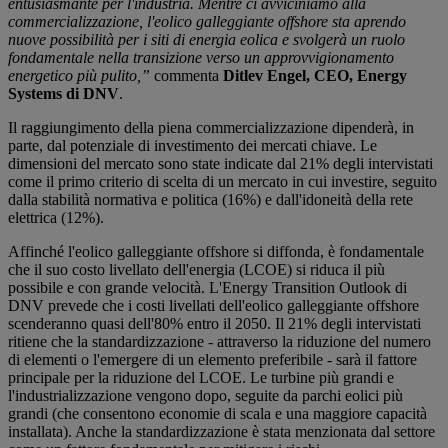
entusiasmante per l'industria. Mentre ci avviciniamo alla
commercializzazione, l'eolico galleggiante offshore sta aprendo
nuove possibilità per i siti di energia eolica e svolgerà un ruolo
fondamentale nella transizione verso un approvvigionamento
energetico più pulito,”
commenta
Ditlev Engel, CEO, Energy
Systems di DNV
.
Il raggiungimento della piena commercializzazione dipenderà, in
parte, dal potenziale di investimento dei mercati chiave. Le
dimensioni del mercato sono state indicate dal 21% degli intervistati
come il primo criterio di scelta di un mercato in cui investire, seguito
dalla stabilità normativa e politica (16%) e dall'idoneità della rete
elettrica (12%).
Affinché l'eolico galleggiante offshore si diffonda, è fondamentale
che il suo costo livellato dell'energia (LCOE) si riduca il più
possibile e con grande velocità. L'Energy Transition Outlook di
DNV prevede che i costi livellati dell'eolico galleggiante offshore
scenderanno quasi dell'80% entro il 2050. Il 21% degli intervistati
ritiene che la standardizzazione - attraverso la riduzione del numero
di elementi o l'emergere di un elemento preferibile - sarà il fattore
principale per la riduzione del LCOE. Le turbine più grandi e
l'industrializzazione vengono dopo, seguite da parchi eolici più
grandi (che consentono economie di scala e una maggiore capacità
installata). Anche la standardizzazione è stata menzionata dal settore