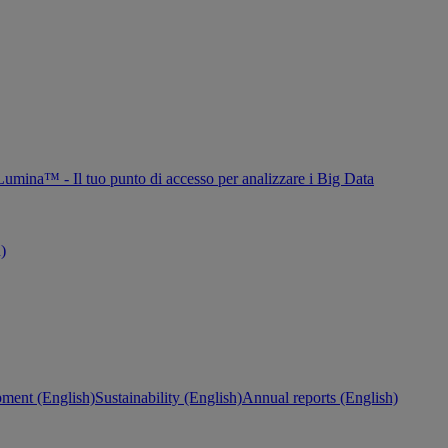
Lumina™ - Il tuo punto di accesso per analizzare i Big Data
h)
ment (English)
Sustainability (English)
Annual reports (English)