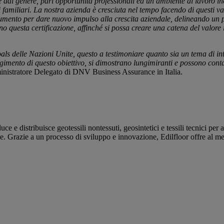
l genere, pari opportunità professionali ed un ambiente di lavoro inclu
 familiari. La nostra azienda è cresciuta nel tempo facendo di questi valo
umento per dare nuovo impulso alla crescita aziendale, delineando un 
 questa certificazione, affinché si possa creare una catena del valore i
als delle Nazioni Unite, questo a testimoniare quanto sia un tema di in
imento di questo obiettivo, si dimostrano lungimiranti e possono contar
nistratore Delegato di DNV Business Assurance in Italia.
 distribuisce geotessili nontessuti, geosintetici e tessili tecnici per app
e. Grazie a un processo di sviluppo e innovazione, Edilfloor offre al mer