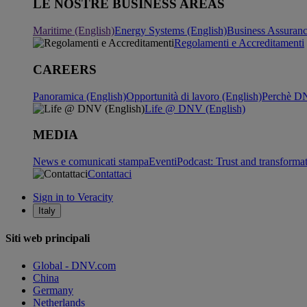
LE NOSTRE BUSINESS AREAS
Maritime (English)
Energy Systems (English)
Business Assuran
Regolamenti e Accreditamenti
CAREERS
Panoramica (English)
Opportunità di lavoro (English)
Perchè DN
Life @ DNV (English)
MEDIA
News e comunicati stampa
Eventi
Podcast: Trust and transforma
Contattaci
Sign in to Veracity
Italy
Siti web principali
Global - DNV.com
China
Germany
Netherlands