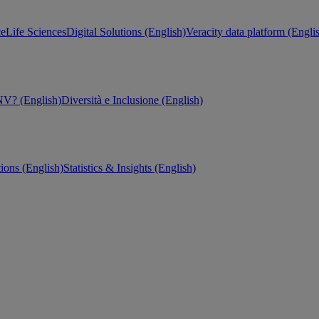
ce
Life Sciences
Digital Solutions (English)
Veracity data platform (Engli
V? (English)
Diversità e Inclusione (English)
tions (English)
Statistics & Insights (English)