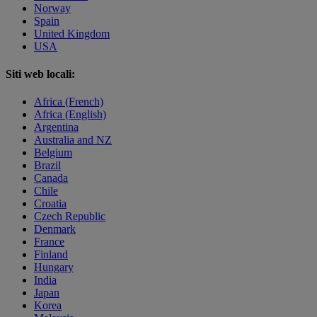
Norway
Spain
United Kingdom
USA
Siti web locali:
Africa (French)
Africa (English)
Argentina
Australia and NZ
Belgium
Brazil
Canada
Chile
Croatia
Czech Republic
Denmark
France
Finland
Hungary
India
Japan
Korea