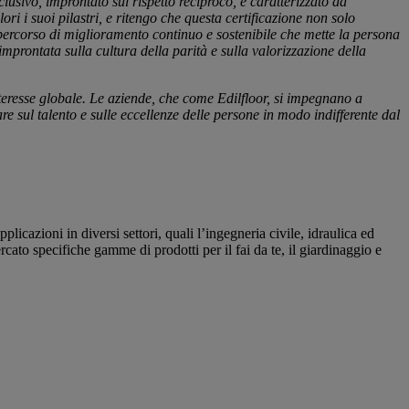
sivo, improntato sul rispetto reciproco, e caratterizzato da
ri i suoi pilastri, e ritengo che questa certificazione non solo
percorso di miglioramento continuo e sostenibile che mette la persona
mprontata sulla cultura della parità e sulla valorizzazione della
teresse globale. Le aziende, che come Edilfloor, si impegnano a
e sul talento e sulle eccellenze delle persone in modo indifferente dal
licazioni in diversi settori, quali l’ingegneria civile, idraulica ed
cato specifiche gamme di prodotti per il fai da te, il giardinaggio e