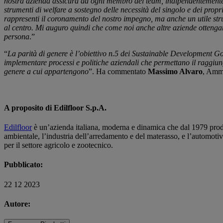
nostra azienda assicura ad ogni membro del team, indipendentemente da
strumenti di welfare a sostegno delle necessità del singolo e dei propri
rappresenti il coronamento del nostro impegno, ma anche un utile str
al centro. Mi auguro quindi che come noi anche altre aziende ottengano
persona
.”
“
La parità di genere è l’obiettivo n.5 dei Sustainable Development Go
implementare processi e politiche aziendali che permettano il raggiung
genere a cui appartengono
”. Ha commentato
Massimo Alvaro
, Ammi
A proposito di Edilfloor S.p.A.
Edilfloor
è un’azienda italiana, moderna e dinamica che dal 1979 produce e
ambientale, l’industria dell’arredamento e del materasso, e l’automotiv
per il settore agricolo e zootecnico.
Pubblicato:
22 12 2023
Autore: