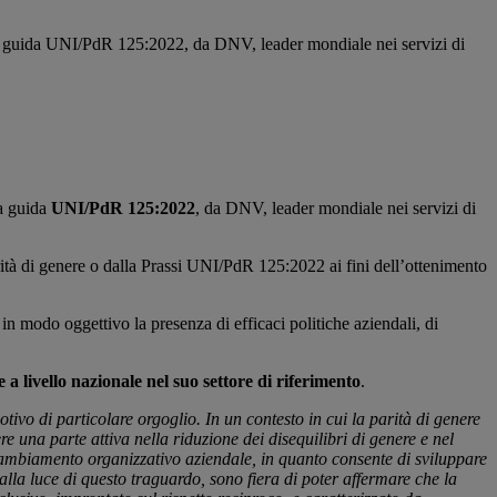
 linea guida UNI/PdR 125:2022, da DNV, leader mondiale nei servizi di
ea guida
UNI/PdR 125:2022
, da DNV, leader mondiale nei servizi di
parità di genere o dalla Prassi UNI/PdR 125:2022 ai fini dell’ottenimento
in modo oggettivo la presenza di efficaci politiche aziendali, di
e a livello nazionale nel suo settore di riferimento
.
ivo di particolare orgoglio. In un contesto in cui la parità di genere
e una parte attiva nella riduzione dei disequilibri di genere e nel
l cambiamento organizzativo aziendale, in quanto consente di sviluppare
lla luce di questo traguardo, sono fiera di poter affermare che la