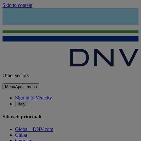
Skip to content
Other sectors
Menu
Apri il menu
Sign in to Veracity
Italy
Siti web principali
Global - DNV.com
China
Germany