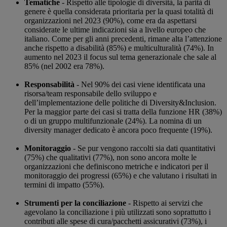
Tematiche
- Rispetto alle tipologie di diversità, la parità di
genere è quella considerata prioritaria per la quasi totalità di
organizzazioni nel 2023 (90%), come era da aspettarsi
considerate le ultime indicazioni sia a livello europeo che
italiano. Come per gli anni precedenti, rimane alta l’attenzione
anche rispetto a disabilità (85%) e multiculturalità (74%). In
aumento nel 2023 il focus sul tema generazionale che sale al
85% (nel 2002 era 78%).
Responsabilità
- Nel 90% dei casi viene identificata una
risorsa/team responsabile dello sviluppo e
dell’implementazione delle politiche di Diversity&Inclusion.
Per la maggior parte dei casi si tratta della funzione HR (38%)
o di un gruppo multifunzionale (24%). La nomina di un
diversity manager dedicato è ancora poco frequente (19%).
Monitoraggio
- Se pur vengono raccolti sia dati quantitativi
(75%) che qualitativi (77%), non sono ancora molte le
organizzazioni che definiscono metriche e indicatori per il
monitoraggio dei progressi (65%) e che valutano i risultati in
termini di impatto (55%).
Strumenti per la conciliazione
- Rispetto ai servizi che
agevolano la conciliazione i più utilizzati sono soprattutto i
contributi alle spese di cura/pacchetti assicurativi (73%), i