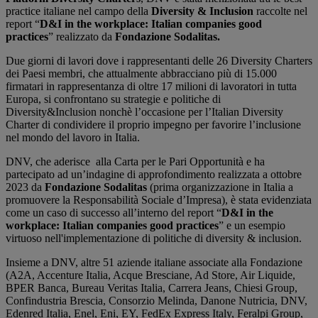
practice italiane nel campo della
Diversity & Inclusion
raccolte nel
report “
D&I in the workplace: Italian companies good
practices
”
realizzato da
Fondazione Sodalitas.
Due giorni di lavori dove i rappresentanti delle 26 Diversity Charters
dei Paesi membri, che attualmente abbracciano più di 15.000
firmatari in rappresentanza di oltre 17 milioni di lavoratori in tutta
Europa, si confrontano su strategie e politiche di
Diversity&Inclusion nonchè l’occasione per l’Italian Diversity
Charter di condividere il proprio impegno per favorire l’inclusione
nel mondo del lavoro in Italia.
DNV, che aderisce alla Carta per le Pari Opportunità e ha
partecipato ad un’indagine di approfondimento realizzata a ottobre
2023 da
Fondazione Sodalitas
(prima organizzazione in Italia a
promuovere la Responsabilità Sociale d’Impresa), è stata evidenziata
come un caso di successo all’interno del report “
D&I in the
workplace: Italian companies good practices
” e un esempio
virtuoso nell'implementazione di politiche di diversity & inclusion.
Insieme a DNV, altre 51 aziende italiane associate alla Fondazione
(A2A, Accenture Italia, Acque Bresciane, Ad Store, Air Liquide,
BPER Banca, Bureau Veritas Italia, Carrera Jeans, Chiesi Group,
Confindustria Brescia, Consorzio Melinda, Danone Nutricia, DNV,
Edenred Italia, Enel, Eni, EY, FedEx Express Italy, Feralpi Group,