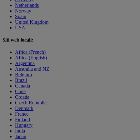
Netherlands
Norway
Spain
United Kingdom
USA
Siti web locali:
Africa (French)
Africa (English)
Argentina
Australia and NZ
Belgium
Brazil
Canada
Chile
Croatia
Czech Republic
Denmark
France
Finland
Hungary
India
Japan