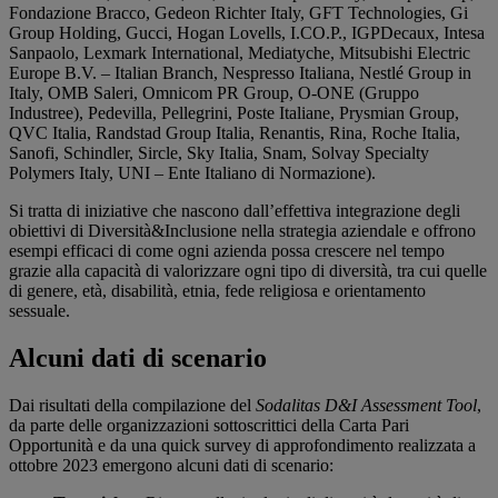
Fondazione Bracco, Gedeon Richter Italy, GFT Technologies, Gi
Group Holding, Gucci, Hogan Lovells, I.CO.P., IGPDecaux, Intesa
Sanpaolo, Lexmark International, Mediatyche, Mitsubishi Electric
Europe B.V. – Italian Branch, Nespresso Italiana, Nestlé Group in
Italy, OMB Saleri, Omnicom PR Group, O-ONE (Gruppo
Industree), Pedevilla, Pellegrini, Poste Italiane, Prysmian Group,
QVC Italia, Randstad Group Italia, Renantis, Rina, Roche Italia,
Sanofi, Schindler, Sircle, Sky Italia, Snam, Solvay Specialty
Polymers Italy, UNI – Ente Italiano di Normazione).
Si tratta di iniziative che nascono dall’effettiva integrazione degli
obiettivi di Diversità&Inclusione nella strategia aziendale e offrono
esempi efficaci di come ogni azienda possa crescere nel tempo
grazie alla capacità di valorizzare ogni tipo di diversità, tra cui quelle
di genere, età, disabilità, etnia, fede religiosa e orientamento
sessuale.
Alcuni dati di scenario
Dai risultati della compilazione del
Sodalitas D&I Assessment Tool
,
da parte delle organizzazioni sottoscrittici della Carta Pari
Opportunità e da una quick survey di approfondimento realizzata a
ottobre 2023 emergono alcuni dati di scenario: