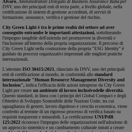
Alvaro
,
Amministratore Delegato di Business Assurance Italia per
DNV,
uno dei principali enti di terza parte, a livello globale, nella
certificazione di sistemi di gestione accreditati, di servizi di
formazione, assurance, verifica e gestione del rischio.
City Green Light è tra le prime realtà del settore ad aver
conseguito entrambe le importanti attestazioni,
sottolineando
l'impegno tangibile dell'azienda nel promuovere la diversità e
l'inclusione all'interno della propria organizzazione. Il percorso di
City Green Light nella costruzione della propria "ESG Identity" è
guidato da processi organizzativi improntati alle migliori pratiche
internazionali.
L'attestato
ISO 30415:2021
, rilasciato da DNV, uno dei principali
enti di certificazione al mondo, in conformità allo
standard
internazionale "Human Resource Management Diversity and
Inclusion",
indica l'efficacia delle azioni intraprese da City Green
Light per creare
un ambiente di lavoro inclusivo
delle diversità.
Questo standard, in linea con i principi del Global Compact e degli
Obiettivi di Sviluppo Sostenibile delle Nazioni Unite, tra cui
uguaglianza di genere, lavoro dignitoso e crescita economica, viene
conferito al termine di un rigoroso processo di verifica basato su
requisiti trasparenti e misurabili. La certificazione
UNI/PdR
125:2022
riconosce l'impegno delle organizzazioni nell'adozione di
un approccio sistemico e un cambiamento culturale mirati a creare