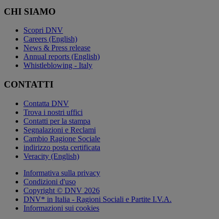
CHI SIAMO
Scopri DNV
Careers (English)
News & Press release
Annual reports (English)
Whistleblowing - Italy
CONTATTI
Contatta DNV
Trova i nostri uffici
Contatti per la stampa
Segnalazioni e Reclami
Cambio Ragione Sociale
indirizzo posta certificata
Veracity (English)
Informativa sulla privacy
Condizioni d'uso
Copyright © DNV 2026
DNV* in Italia - Ragioni Sociali e Partite I.V.A.
Informazioni sui cookies