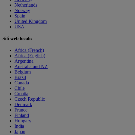
Netherlands
Norway
Spain
United Kingdom
USA
Siti web locali:
Africa (French)
Africa (English)
Argentina
Australia and NZ
Belgium
Brazil
Canada
Chile
Croatia
Czech Republic
Denmark
France
Finland
Hungary
India
Japan