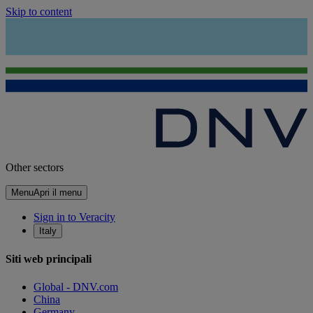
Skip to content
Other sectors
Menu
Apri il menu
Sign in to Veracity
Italy
Siti web principali
Global - DNV.com
China
Germany