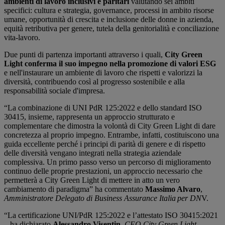
ambienti di lavoro inclusivi e paritari
valutando sei ambiti
specifici: cultura e strategia, governance, processi in ambito risorse
umane, opportunità di crescita e inclusione delle donne in azienda,
equità retributiva per genere, tutela della genitorialità e conciliazione
vita-lavoro.
Due punti di partenza importanti attraverso i quali,
City Green
Light conferma il suo impegno nella promozione di valori ESG
e nell'instaurare un ambiente di lavoro che rispetti e valorizzi la
diversità, contribuendo così al progresso sostenibile e alla
responsabilità sociale d'impresa.
“La combinazione di UNI PdR 125:2022 e dello standard ISO
30415, insieme, rappresenta un approccio strutturato e
complementare che dimostra la volontà di City Green Light di dare
concretezza al proprio impegno. Entrambe, infatti, costituiscono una
guida eccellente perché i principi di parità di genere e di rispetto
delle diversità vengano integrati nella strategia aziendale
complessiva. Un primo passo verso un percorso di miglioramento
continuo delle proprie prestazioni, un approccio necessario che
permetterà a City Green Light di mettere in atto un vero
cambiamento di paradigma” ha commentato
Massimo Alvaro
,
Amministratore Delegato di Business Assurance Italia per DN
V.
“La certificazione UNI/PdR 125:2022 e l’attestato ISO 30415:2021
– ha dichiarato
Alessandro Visentin
,
CEO City Green Light
-