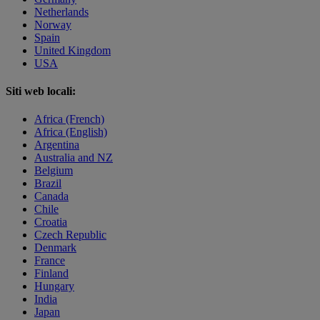
Netherlands
Norway
Spain
United Kingdom
USA
Siti web locali:
Africa (French)
Africa (English)
Argentina
Australia and NZ
Belgium
Brazil
Canada
Chile
Croatia
Czech Republic
Denmark
France
Finland
Hungary
India
Japan