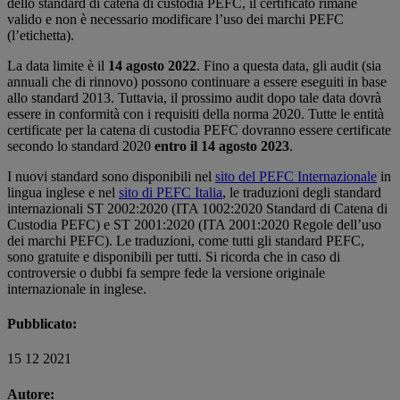
dello standard di catena di custodia PEFC, il certificato rimane
valido e non è necessario modificare l’uso dei marchi PEFC
(l’etichetta).
La data limite è il
14 agosto 2022
. Fino a questa data, gli audit (sia
annuali che di rinnovo) possono continuare a essere eseguiti in base
allo standard 2013. Tuttavia, il prossimo audit dopo tale data dovrà
essere in conformità con i requisiti della norma 2020. Tutte le entità
certificate per la catena di custodia PEFC dovranno essere certificate
secondo lo standard 2020
entro il 14 agosto 2023
.
I nuovi standard sono disponibili nel
sito del PEFC Internazionale
in
lingua inglese e nel
sito di PEFC Italia
, le traduzioni degli standard
internazionali ST 2002:2020 (ITA 1002:2020 Standard di Catena di
Custodia PEFC) e ST 2001:2020 (ITA 2001:2020 Regole dell’uso
dei marchi PEFC). Le traduzioni, come tutti gli standard PEFC,
sono gratuite e disponibili per tutti. Si ricorda che in caso di
controversie o dubbi fa sempre fede la versione originale
internazionale in inglese.
Pubblicato:
15 12 2021
Autore: