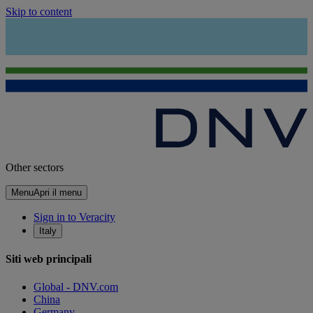
Skip to content
Other sectors
Menu
Apri il menu
Sign in to Veracity
Italy
Siti web principali
Global - DNV.com
China
Germany