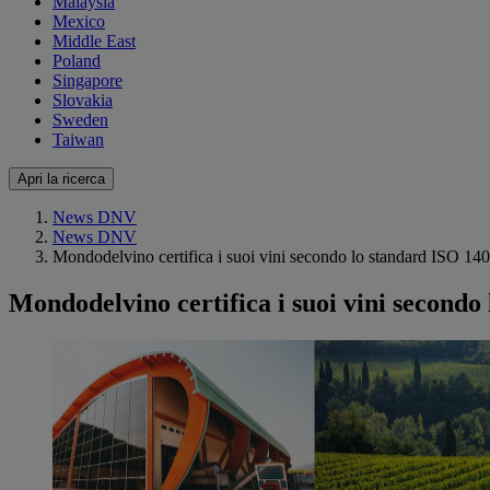
Malaysia
Mexico
Middle East
Poland
Singapore
Slovakia
Sweden
Taiwan
Apri la ricerca
News DNV
News DNV
Mondodelvino certifica i suoi vini secondo lo standard ISO 14
Mondodelvino certifica i suoi vini secondo