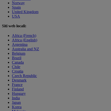
Norway
Spain
United Kingdom
USA
Siti web locali:
Africa (French)
Africa (English)
Argentina
Australia and NZ
Belgium
Brazil
Canada
Chile
Croatia
Czech Republic
Denmark
France
Finland
Hungary
India
Japan
Korea