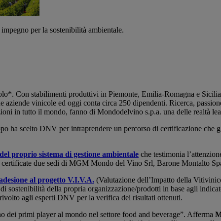
 impegno per la sostenibilità ambientale.
nicolo*. Con stabilimenti produttivi in Piemonte, Emilia-Romagna e Sicili
ziende vinicole ed oggi conta circa 250 dipendenti. Ricerca, passione e
zioni in tutto il mondo, fanno di Mondodelvino s.p.a. una delle realtà lea
 Gruppo ha scelto DNV per intraprendere un percorso di certificazione che 
el proprio sistema di gestione ambientale
che testimonia l’attenzione
tate certificate due sedi di MGM Mondo del Vino Srl, Barone Montalto S
’adesione al progetto V.I.V.A.
(Valutazione dell’Impatto della Vitivinic
sostenibilità della propria organizzazione/prodotti in base agli indica
ivolto agli esperti DNV per la verifica dei risultati ottenuti.
 uno dei primi player al mondo nel settore food and beverage”. Afferma
M