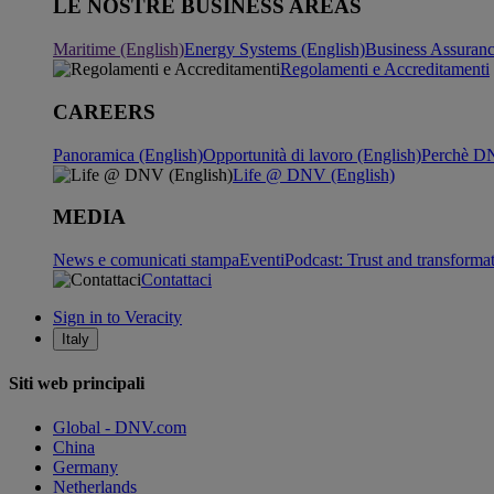
LE NOSTRE BUSINESS AREAS
Maritime (English)
Energy Systems (English)
Business Assuran
Regolamenti e Accreditamenti
CAREERS
Panoramica (English)
Opportunità di lavoro (English)
Perchè DN
Life @ DNV (English)
MEDIA
News e comunicati stampa
Eventi
Podcast: Trust and transforma
Contattaci
Sign in to Veracity
Italy
Siti web principali
Global - DNV.com
China
Germany
Netherlands