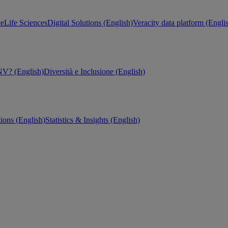
ce
Life Sciences
Digital Solutions (English)
Veracity data platform (Engli
V? (English)
Diversità e Inclusione (English)
tions (English)
Statistics & Insights (English)