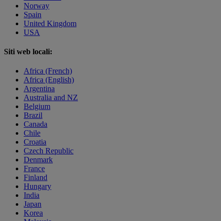
Norway
Spain
United Kingdom
USA
Siti web locali:
Africa (French)
Africa (English)
Argentina
Australia and NZ
Belgium
Brazil
Canada
Chile
Croatia
Czech Republic
Denmark
France
Finland
Hungary
India
Japan
Korea