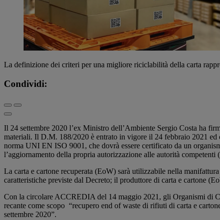
La definizione dei criteri per una migliore riciclabilità della carta rappre
Condividi:
Il 24 settembre 2020 l’ex Ministro dell’Ambiente Sergio Costa ha firm
materiali. Il D.M. 188/2020 è entrato in vigore il 24 febbraio 2021 ed 
norma UNI EN ISO 9001, che dovrà essere certificato da un organismo ac
l’aggiornamento della propria autorizzazione alle autorità competent
La carta e cartone recuperata (EoW) sarà utilizzabile nella manifattura 
caratteristiche previste dal Decreto; il produttore di carta e cartone
Con la circolare ACCREDIA del 14 maggio 2021, gli Organismi di Certif
recante come scopo “recupero end of waste di rifiuti di carta e carton
settembre 2020”.