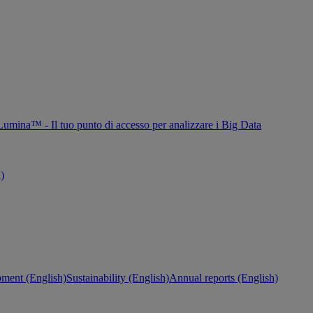
Lumina™ - Il tuo punto di accesso per analizzare i Big Data
h)
ment (English)
Sustainability (English)
Annual reports (English)