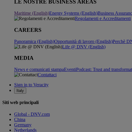
LE NOSTRE BUSINESS AREAS
Maritime (English)
Energy Systems (English)
Business Assuran
Regolamenti e Accreditamenti
CAREERS
Panoramica (English)
Opportunità di lavoro (English)
Perchè DN
Life @ DNV (English)
MEDIA
News e comunicati stampa
Eventi
Podcast: Trust and transforma
Contattaci
Sign in to Veracity
Italy
Siti web principali
Global - DNV.com
China
Germany
Netherlands