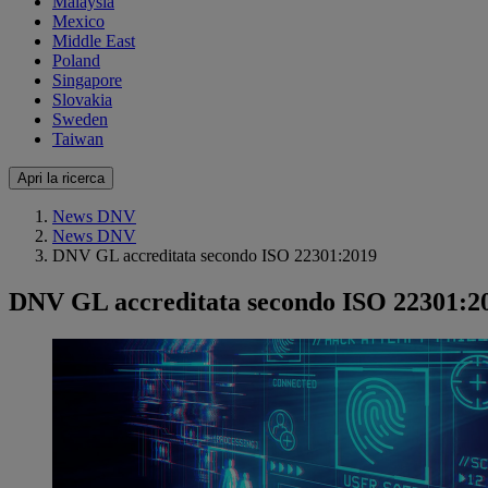
Malaysia
Mexico
Middle East
Poland
Singapore
Slovakia
Sweden
Taiwan
Apri la ricerca
News DNV
News DNV
DNV GL accreditata secondo ISO 22301:2019
DNV GL accreditata secondo ISO 22301:2