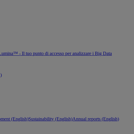
Lumina™ - Il tuo punto di accesso per analizzare i Big Data
h)
ment (English)
Sustainability (English)
Annual reports (English)