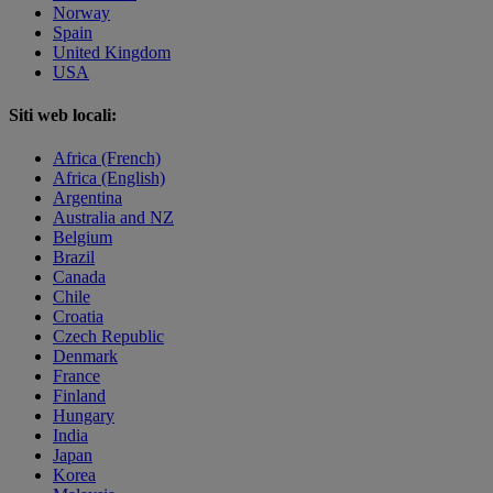
Norway
Spain
United Kingdom
USA
Siti web locali:
Africa (French)
Africa (English)
Argentina
Australia and NZ
Belgium
Brazil
Canada
Chile
Croatia
Czech Republic
Denmark
France
Finland
Hungary
India
Japan
Korea