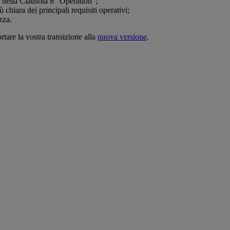
ti nella Clausola 8 "Operation";
ù chiara dei principali requisiti operativi;
zza.
are la vostra transizione alla
nuova versione
.