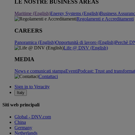
LE NOSTRE BUSINESS AREAS
Maritime (English)
Energy Systems (English)
Business Assuran
Regolamenti e Accreditamenti
CAREERS
Panoramica (English)
Opportunità di lavoro (English)
Perchè DN
Life @ DNV (English)
MEDIA
News e comunicati stampa
Eventi
Podcast: Trust and transforma
Contattaci
Sign in to Veracity
Italy
Siti web principali
Global - DNV.com
China
Germany
Netherlands