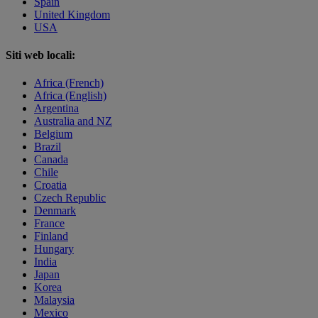
Spain
United Kingdom
USA
Siti web locali:
Africa (French)
Africa (English)
Argentina
Australia and NZ
Belgium
Brazil
Canada
Chile
Croatia
Czech Republic
Denmark
France
Finland
Hungary
India
Japan
Korea
Malaysia
Mexico