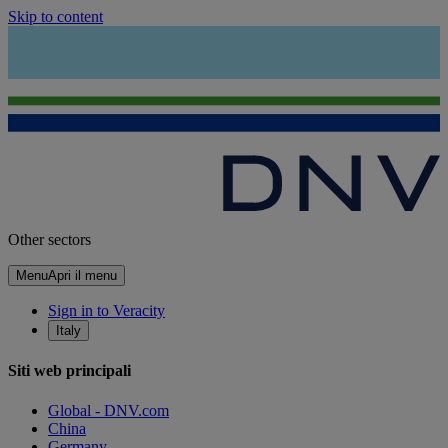
Skip to content
Other sectors
Menu
Apri il menu
Sign in to Veracity
Italy
Siti web principali
Global - DNV.com
China
Germany