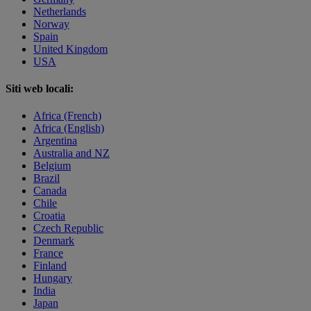
Netherlands
Norway
Spain
United Kingdom
USA
Siti web locali:
Africa (French)
Africa (English)
Argentina
Australia and NZ
Belgium
Brazil
Canada
Chile
Croatia
Czech Republic
Denmark
France
Finland
Hungary
India
Japan