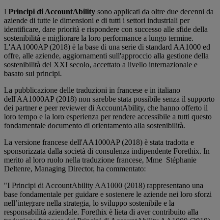
I
Principi di AccountAbility
sono applicati da oltre due decenni da
aziende di tutte le dimensioni e di tutti i settori industriali per
identificare, dare priorità e rispondere con successo alle sfide della
sostenibilità e migliorare la loro performance a lungo termine.
L'AA1000AP (2018) è la base di una serie di standard AA1000 ed
offre, alle aziende, aggiornamenti sull'approccio alla gestione della
sostenibilità del XXI secolo, accettato a livello internazionale e
basato sui principi.
La pubblicazione delle traduzioni in francese e in italiano
dell'AA1000AP (2018) non sarebbe stata possibile senza il supporto
dei partner e peer reviewer di AccountAbility, che hanno offerto il
loro tempo e la loro esperienza per rendere accessibile a tutti questo
fondamentale documento di orientamento alla sostenibilità.
La versione francese dell'AA1000AP (2018) è stata tradotta e
sponsorizzata dalla società di consulenza indipendente Forethix. In
merito al loro ruolo nella traduzione francese, Mme Stéphanie
Deltenre, Managing Director, ha commentato:
"I Principi di AccountAbility AA1000 (2018) rappresentano una
base fondamentale per guidare e sostenere le aziende nei loro sforzi
nell’integrare nella strategia, lo sviluppo sostenibile e la
responsabilità aziendale. Forethix è lieta di aver contribuito alla