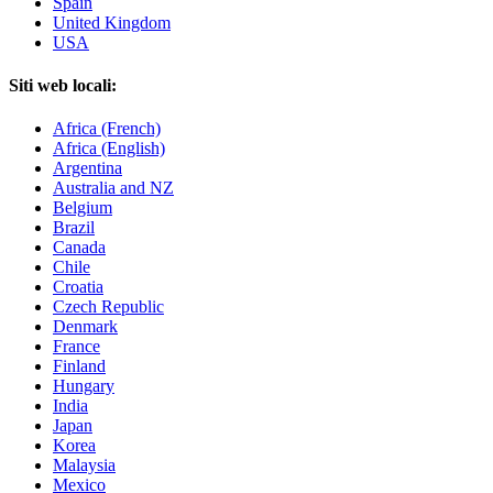
Spain
United Kingdom
USA
Siti web locali:
Africa (French)
Africa (English)
Argentina
Australia and NZ
Belgium
Brazil
Canada
Chile
Croatia
Czech Republic
Denmark
France
Finland
Hungary
India
Japan
Korea
Malaysia
Mexico