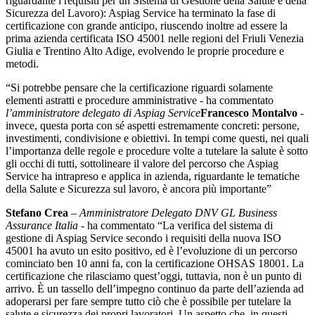
riguardante i requisiti per un Sistema di Gestione della Salute e della
Sicurezza del Lavoro): Aspiag Service ha terminato la fase di
certificazione con grande anticipo, riuscendo inoltre ad essere la
prima azienda certificata ISO 45001 nelle regioni del Friuli Venezia
Giulia e Trentino Alto Adige, evolvendo le proprie procedure e
metodi.
“Si potrebbe pensare che la certificazione riguardi solamente
elementi astratti e procedure amministrative - ha commentato
l’amministratore delegato di Aspiag Service
Francesco Montalvo
-
invece, questa porta con sé aspetti estremamente concreti: persone,
investimenti, condivisione e obiettivi. In tempi come questi, nei quali
l’importanza delle regole e procedure volte a tutelare la salute è sotto
gli occhi di tutti, sottolineare il valore del percorso che Aspiag
Service ha intrapreso e applica in azienda, riguardante le tematiche
della Salute e Sicurezza sul lavoro, è ancora più importante”
Stefano Crea
–
Amministratore Delegato DNV GL Business
Assurance Italia
- ha commentato “La verifica del sistema di
gestione di Aspiag Service secondo i requisiti della nuova ISO
45001 ha avuto un esito positivo, ed è l’evoluzione di un percorso
cominciato ben 10 anni fa, con la certificazione OHSAS 18001. La
certificazione che rilasciamo quest’oggi, tuttavia, non è un punto di
arrivo. È un tassello dell’impegno continuo da parte dell’azienda ad
adoperarsi per fare sempre tutto ciò che è possibile per tutelare la
salute e sicurezza dei propri lavoratori. Un aspetto che, in questi