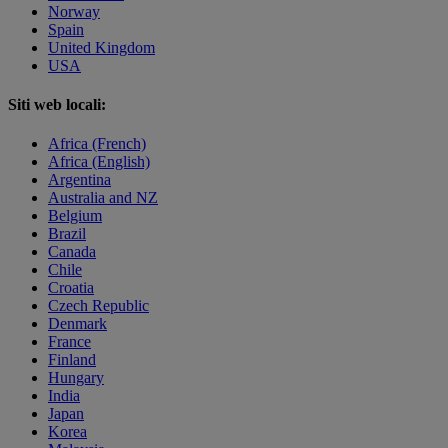
Norway
Spain
United Kingdom
USA
Siti web locali:
Africa (French)
Africa (English)
Argentina
Australia and NZ
Belgium
Brazil
Canada
Chile
Croatia
Czech Republic
Denmark
France
Finland
Hungary
India
Japan
Korea