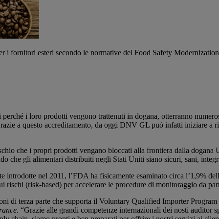
per i fornitori esteri secondo le normative del Food Safety Modernizati
i perché i loro prodotti vengono trattenuti in dogana, otterranno nume
 a questo accreditamento, da oggi DNV GL può infatti iniziare a rilasci
rischio che i propri prodotti vengano bloccati alla frontiera dalla doga
o che gli alimentari distribuiti negli Stati Uniti siano sicuri, sani, integ
 introdotte nel 2011, l’FDA ha fisicamente esaminato circa l’1,9% delle
ui rischi (risk-based) per accelerare le procedure di monitoraggio da pa
zioni di terza parte che supporta il Voluntary Qualified Importer Prog
rance
. “Grazie alle grandi competenze internazionali dei nosti auditor sp
y chain, siamo pronti e ben preparati per offrire i nostri servizi ai cli