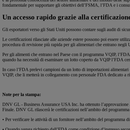
fondamentale per supportare gli obiettivi dell’FSMA, l’FDA e i consu
Un accesso rapido grazie alla certificazio
Gli esportatori verso gli Stati Uniti possono contare sugli audit di sicu
Le certificazioni rilasciate alle aziende estere possono poi essere util
procedura di revisione più rapida per gli alimentari che entrano negl
Per gli alimenti che entrano nel Paese con il programma VQIP, l’FDA lim
quando ha necessità di esaminare un lotto coperto da VQIP l’FDA cerch
In caso l’FDA prelevi campioni da un lotto di importazioni alimentari c
VQIP, che li metterà in collegamento con personale FDA dedicato a rispo
Note per la stampa:
DNV GL - Business Assurance USA Inc. ha ottenuto l’approvazione a
Finale. DNV GL rilascerà le certificazioni nell’ambito del programma 
• Per verificare le attività di un fornitore nell’ambito del programma d
• Quando venga richiesto dall’FDA come condizione d’ingresso secondo 