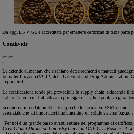
Da oggi DNV GL è accreditata per emettere certificati di terza parte 
Condividi:
Le aziende alimentari che rischiano deterioramenti e mancati guadagn
Importer Program (VQIP) della US Food and Drug Administration. Grazie
importatori.
La certificazione rende più prevedibile la supply chain, riducendo il 
dollari l’anno, con l’obiettivo di proteggere la salute pubblica garantend
Secondo i primi dati pubblicati dopo che le normative FSMA sono state
essenziale che gli importatori implementino un solido sistema basato s
“Per noi è un grande passo avanti entrare nel programma di certifica
Crea,
Global Market and Industry Director, DNV GL - Business Assu
e la profonda conoscenza del settore alimentare e del mondo delle suppl