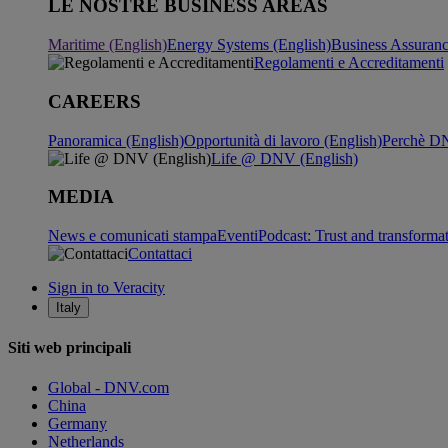
LE NOSTRE BUSINESS AREAS
Maritime (English)
Energy Systems (English)
Business Assuran
Regolamenti e Accreditamenti
CAREERS
Panoramica (English)
Opportunità di lavoro (English)
Perchè DN
Life @ DNV (English)
MEDIA
News e comunicati stampa
Eventi
Podcast: Trust and transforma
Contattaci
Sign in to Veracity
Italy
Siti web principali
Global - DNV.com
China
Germany
Netherlands