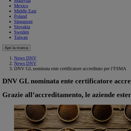
Malaysia
Mexico
Middle East
Poland
Singapore
Slovakia
Sweden
Taiwan
Apri la ricerca
News DNV
News DNV
DNV GL nominata ente certificatore accreditato per l’FSMA
DNV GL nominata ente certificatore accr
Grazie all’accreditamento, le aziende este