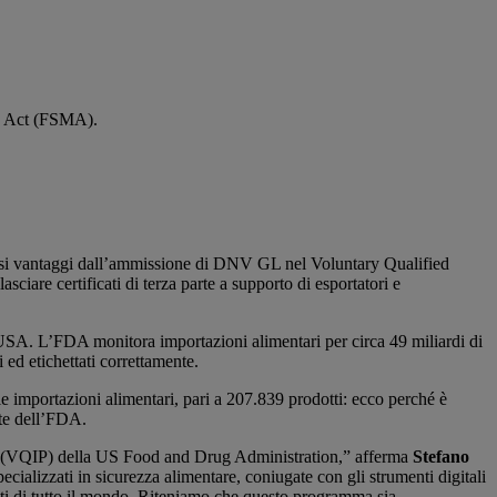
on Act (FSMA).
rosi vantaggi dall’ammissione di DNV GL nel Voluntary Qualified
are certificati di terza parte a supporto di esportatori e
na USA. L’FDA monitora importazioni alimentari per circa 49 miliardi di
ri ed etichettati correttamente.
 importazioni alimentari, pari a 207.839 prodotti: ecco perché è
rte dell’FDA.
ram (VQIP) della US Food and Drug Administration,” afferma
Stefano
ecializzati in sicurezza alimentare, coniugate con gli strumenti digitali
enti di tutto il mondo. Riteniamo che questo programma sia