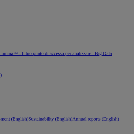
Lumina™ - Il tuo punto di accesso per analizzare i Big Data
h)
ment (English)
Sustainability (English)
Annual reports (English)