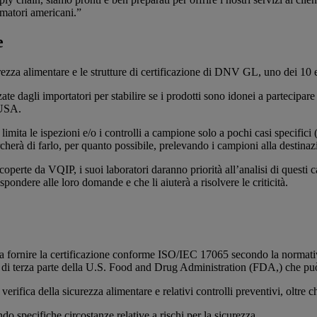
matori americani.”
ne
rezza alimentare e le strutture di certificazione di DNV GL, uno dei 10 ent
izzate dagli importatori per stabilire se i prodotti sono idonei a partec
i USA.
ita le ispezioni e/o i controlli a campione solo a pochi casi specifici (
erà di farlo, per quanto possibile, prelevando i campioni alla destinaz
operte da VQIP, i suoi laboratori daranno priorità all’analisi di questi
ndere alle loro domande e che li aiuterà a risolvere le criticità.
 fornire la certificazione conforme ISO/IEC 17065 secondo la norma
di terza parte della U.S. Food and Drug Administration (FDA,) che può 
i verifica della sicurezza alimentare e relativi controlli preventivi, olt
specifiche circostanze relative a rischi per la sicurezza,