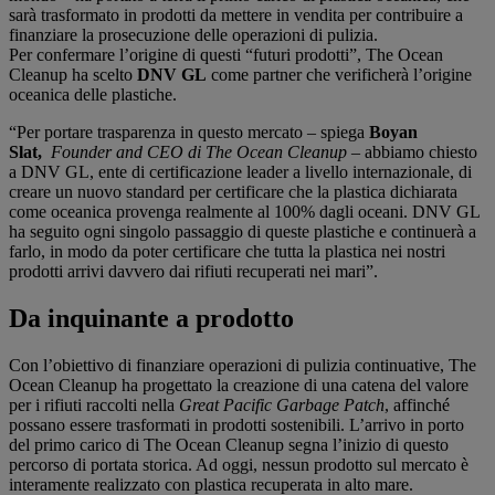
sarà trasformato in prodotti da mettere in vendita per contribuire a
finanziare la prosecuzione delle operazioni di pulizia.
Per confermare l’origine di questi “futuri prodotti”, The Ocean
Cleanup ha scelto
DNV GL
come partner che verificherà l’origine
oceanica delle plastiche.
“Per portare trasparenza in questo mercato – spiega
Boyan
Slat,
Founder and CEO di The Ocean Cleanup
– abbiamo chiesto
a DNV GL, ente di certificazione leader a livello internazionale, di
creare un nuovo standard per certificare che la plastica dichiarata
come oceanica provenga realmente al 100% dagli oceani. DNV GL
ha seguito ogni singolo passaggio di queste plastiche e continuerà a
farlo, in modo da poter certificare che tutta la plastica nei nostri
prodotti arrivi davvero dai rifiuti recuperati nei mari”.
Da inquinante a prodotto
Con l’obiettivo di finanziare operazioni di pulizia continuative, The
Ocean Cleanup ha progettato la creazione di una catena del valore
per i rifiuti raccolti nella
Great Pacific Garbage Patch
, affinché
possano essere trasformati in prodotti sostenibili. L’arrivo in porto
del primo carico di The Ocean Cleanup segna l’inizio di questo
percorso di portata storica. Ad oggi, nessun prodotto sul mercato è
interamente realizzato con plastica recuperata in alto mare.