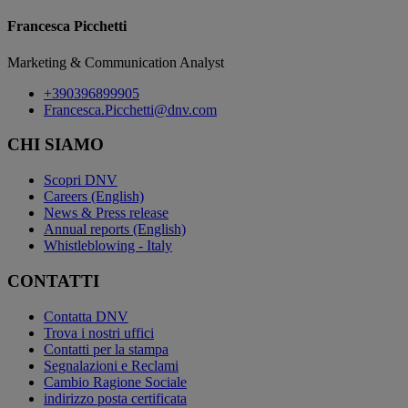
Francesca Picchetti
Marketing & Communication Analyst
+390396899905
Francesca.Picchetti@dnv.com
CHI SIAMO
Scopri DNV
Careers (English)
News & Press release
Annual reports (English)
Whistleblowing - Italy
CONTATTI
Contatta DNV
Trova i nostri uffici
Contatti per la stampa
Segnalazioni e Reclami
Cambio Ragione Sociale
indirizzo posta certificata