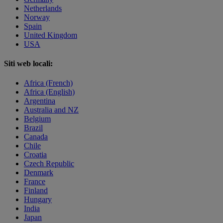
Netherlands
Norway
Spain
United Kingdom
USA
Siti web locali:
Africa (French)
Africa (English)
Argentina
Australia and NZ
Belgium
Brazil
Canada
Chile
Croatia
Czech Republic
Denmark
France
Finland
Hungary
India
Japan