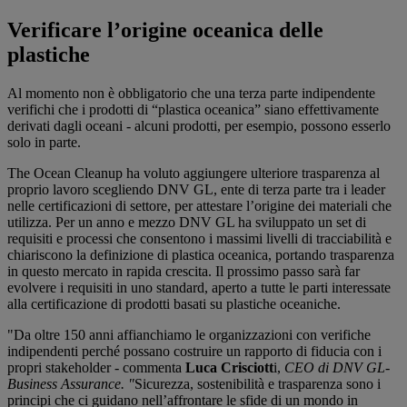
Verificare l’origine oceanica delle
plastiche
Al momento non è obbligatorio che una terza parte indipendente
verifichi che i prodotti di “plastica oceanica” siano effettivamente
derivati dagli oceani - alcuni prodotti, per esempio, possono esserlo
solo in parte.
The Ocean Cleanup ha voluto aggiungere ulteriore trasparenza al
proprio lavoro scegliendo DNV GL, ente di terza parte tra i leader
nelle certificazioni di settore, per attestare l’origine dei materiali che
utilizza. Per un anno e mezzo DNV GL ha sviluppato un set di
requisiti e processi che consentono i massimi livelli di tracciabilità e
chiariscono la definizione di plastica oceanica, portando trasparenza
in questo mercato in rapida crescita. Il prossimo passo sarà far
evolvere i requisiti in uno standard, aperto a tutte le parti interessate
alla certificazione di prodotti basati su plastiche oceaniche.
"Da oltre 150 anni affianchiamo le organizzazioni con verifiche
indipendenti perché possano costruire un rapporto di fiducia con i
propri stakeholder - commenta
Luca Crisciott
i,
CEO di DNV GL-
Business Assurance. "
Sicurezza, sostenibilità e trasparenza sono i
principi che ci guidano nell’affrontare le sfide di un mondo in