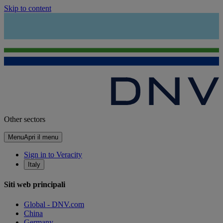
Skip to content
Other sectors
Menu
Apri il menu
Sign in to Veracity
Italy
Siti web principali
Global - DNV.com
China
Germany