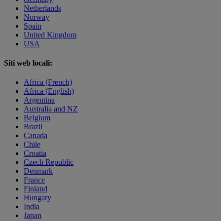
Netherlands
Norway
Spain
United Kingdom
USA
Siti web locali:
Africa (French)
Africa (English)
Argentina
Australia and NZ
Belgium
Brazil
Canada
Chile
Croatia
Czech Republic
Denmark
France
Finland
Hungary
India
Japan