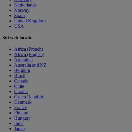
Netherlands
Norway
Spain
United Kingdom
USA
Siti web locali:
Africa (French)
Africa (English)
Argentina
Australia and NZ
Belgium
Brazil
Canada
Chile
Croatia
Czech Republic
Denmark
France
Finland
Hungary
India
Japan