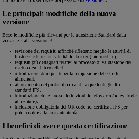
Lo Standard Broker IFS è ora passato alla
versione 3
.
Le principali modifiche della nuova
versione
Ecco le modifiche più rilevanti per la transizione Standard dalla
versione 2 alla versione 3:
revisione dei requisiti affinché riflettano meglio le attività di
business e le responsabilità dei broker (intermediari),
requisiti più dettagliati relativi al processo di valutazione del
rischio degli intermediari,
introduzione di requisiti per la mitigazione delle frodi
alimentari,
allineamento del protocollo di audit a quello degli altri
standard IFS,
introduzione delle nuove definizioni del glossario (ad es. frode
alimentare),
inclusione obbligatoria del QR code nei certificati IFS per
poter risalire alla loro autenticità.
I benefici di avere questa certificazione
Lo Standard Broker IFS può offrire diversi vantaggi alle aziende