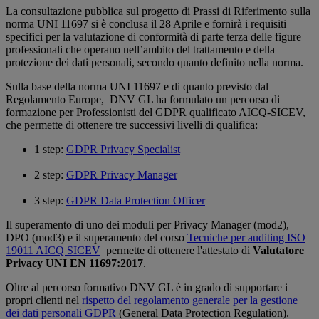
La consultazione pubblica sul progetto di Prassi di Riferimento sulla
norma UNI 11697 si è conclusa il 28 Aprile e fornirà i requisiti
specifici per la valutazione di conformità di parte terza delle figure
professionali che operano nell’ambito del trattamento e della
protezione dei dati personali, secondo quanto definito nella norma.
Sulla base della norma UNI 11697 e di quanto previsto dal
Regolamento Europe, DNV GL ha formulato un percorso di
formazione per Professionisti del GDPR qualificato AICQ-SICEV,
che permette di ottenere tre successivi livelli di qualifica:
1 step:
GDPR Privacy Specialist
2 step:
GDPR Privacy Manager
3 step:
GDPR Data Protection Officer
Il superamento di uno dei moduli per Privacy Manager (mod2),
DPO (mod3) e il superamento del corso
Tecniche per auditing ISO
19011 AICQ SICEV
permette di ottenere l'attestato di
Valutatore
Privacy UNI EN 11697:2017
.
Oltre al percorso formativo DNV GL è in grado di supportare i
propri clienti nel
rispetto del regolamento generale per la gestione
dei dati personali GDPR
(General Data Protection Regulation).