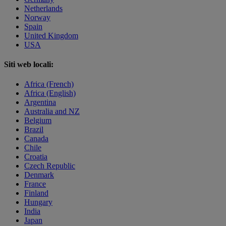
Netherlands
Norway
Spain
United Kingdom
USA
Siti web locali:
Africa (French)
Africa (English)
Argentina
Australia and NZ
Belgium
Brazil
Canada
Chile
Croatia
Czech Republic
Denmark
France
Finland
Hungary
India
Japan