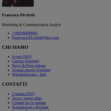
Francesca Picchetti
Marketing & Communication Analyst
+390396899905
Francesca.Picchetti@dnv.com
CHI SIAMO
Scopri DNV
Careers (English)
News & Press release
Annual reports (English)
Whistleblowing - Italy
CONTATTI
Contatta DNV
Trova i nostri uffici
Contatti per la stampa
Segnalazioni e Reclami