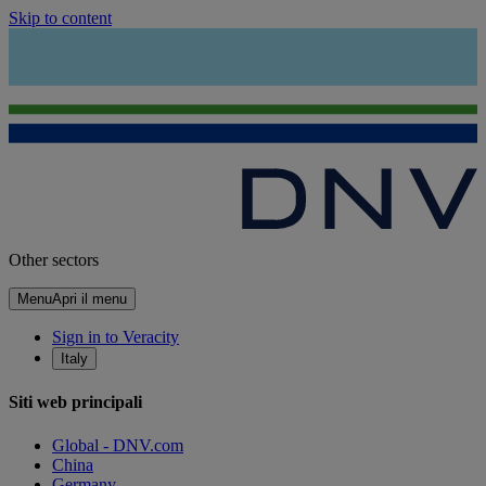
Skip to content
Other sectors
Menu
Apri il menu
Sign in to Veracity
Italy
Siti web principali
Global - DNV.com
China
Germany