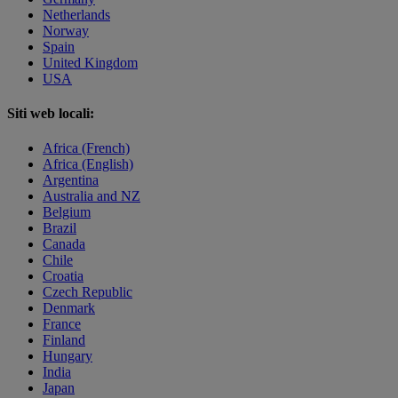
Netherlands
Norway
Spain
United Kingdom
USA
Siti web locali:
Africa (French)
Africa (English)
Argentina
Australia and NZ
Belgium
Brazil
Canada
Chile
Croatia
Czech Republic
Denmark
France
Finland
Hungary
India
Japan