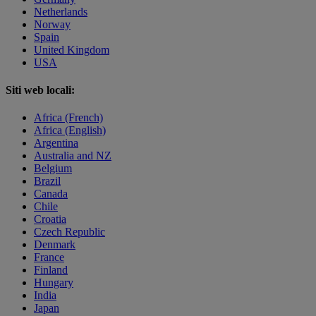
Netherlands
Norway
Spain
United Kingdom
USA
Siti web locali:
Africa (French)
Africa (English)
Argentina
Australia and NZ
Belgium
Brazil
Canada
Chile
Croatia
Czech Republic
Denmark
France
Finland
Hungary
India
Japan