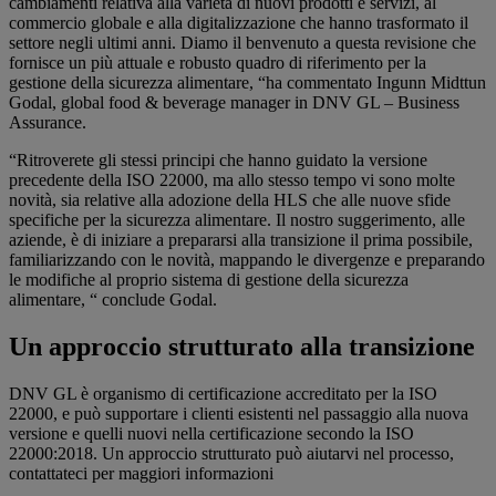
cambiamenti relativa alla varietà di nuovi prodotti e servizi, al
commercio globale e alla digitalizzazione che hanno trasformato il
settore negli ultimi anni. Diamo il benvenuto a questa revisione che
fornisce un più attuale e robusto quadro di riferimento per la
gestione della sicurezza alimentare, “ha commentato Ingunn Midttun
Godal, global food & beverage manager in DNV GL – Business
Assurance.
“Ritroverete gli stessi principi che hanno guidato la versione
precedente della ISO 22000, ma allo stesso tempo vi sono molte
novità, sia relative alla adozione della HLS che alle nuove sfide
specifiche per la sicurezza alimentare. Il nostro suggerimento, alle
aziende, è di iniziare a prepararsi alla transizione il prima possibile,
familiarizzando con le novità, mappando le divergenze e preparando
le modifiche al proprio sistema di gestione della sicurezza
alimentare, “ conclude Godal.
Un approccio strutturato alla transizione
DNV GL è organismo di certificazione accreditato per la ISO
22000, e può supportare i clienti esistenti nel passaggio alla nuova
versione e quelli nuovi nella certificazione secondo la ISO
22000:2018. Un approccio strutturato può aiutarvi nel processo,
contattateci per maggiori informazioni