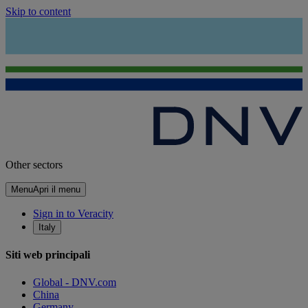
Skip to content
Other sectors
Menu
Apri il menu
Sign in to Veracity
Italy
Siti web principali
Global - DNV.com
China
Germany