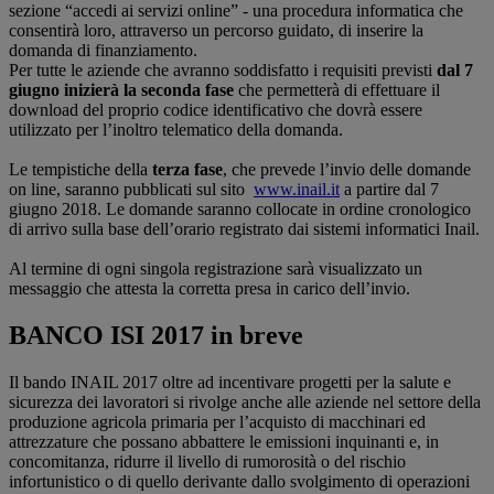
sezione “accedi ai servizi online” - una procedura informatica che
consentirà loro, attraverso un percorso guidato, di inserire la
domanda di finanziamento.
Per tutte le aziende che avranno soddisfatto i requisiti previsti
dal 7
giugno inizierà la seconda fase
che permetterà di effettuare il
download del proprio codice identificativo che dovrà essere
utilizzato per l’inoltro telematico della domanda.
Le tempistiche della
terza fase
, che prevede l’invio delle domande
on line, saranno pubblicati sul sito
www.inail.it
a partire dal 7
giugno 2018. Le domande saranno collocate in ordine cronologico
di arrivo sulla base dell’orario registrato dai sistemi informatici Inail.
Al termine di ogni singola registrazione sarà visualizzato un
messaggio che attesta la corretta presa in carico dell’invio.
BANCO ISI 2017 in breve
Il bando INAIL 2017 oltre ad incentivare progetti per la salute e
sicurezza dei lavoratori si rivolge anche alle aziende nel settore della
produzione agricola primaria per l’acquisto di macchinari ed
attrezzature che possano abbattere le emissioni inquinanti e, in
concomitanza, ridurre il livello di rumorosità o del rischio
infortunistico o di quello derivante dallo svolgimento di operazioni