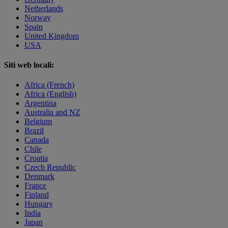
Netherlands
Norway
Spain
United Kingdom
USA
Siti web locali:
Africa (French)
Africa (English)
Argentina
Australia and NZ
Belgium
Brazil
Canada
Chile
Croatia
Czech Republic
Denmark
France
Finland
Hungary
India
Japan