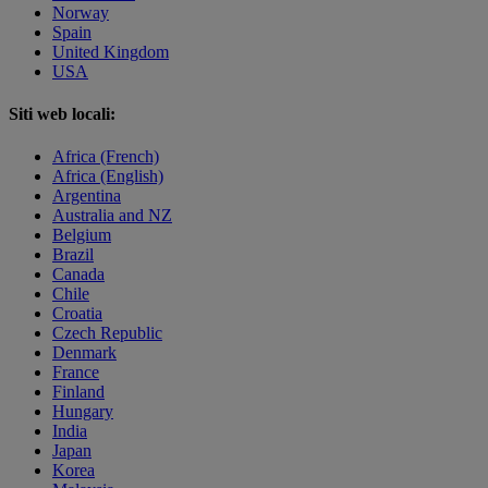
Norway
Spain
United Kingdom
USA
Siti web locali:
Africa (French)
Africa (English)
Argentina
Australia and NZ
Belgium
Brazil
Canada
Chile
Croatia
Czech Republic
Denmark
France
Finland
Hungary
India
Japan
Korea