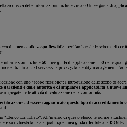
la sicurezza delle informazioni, include circa 60 linee guida di applica
.
’accreditamento, allo
scopo flessibile
, per l’ambito dello schema di cert
s”.
informazioni include 60 linee guida di applicazione – 50 delle quali già 
i incidenti, i financial services, la privacy, la identity management, l’au
ificazione con uno “scopo flessibile”: l’introduzione dello scopo di accr
e dai clienti e dalle autorità e di ampliare l’applicabilità a nuove li
rse impiegate nelle attività di valutazione della conformità.
certificazione ad essersi aggiudicato questo tipo di accreditamento 
dard.
n un “Elenco controllato”. All’interno di questo elenco le norme attua
re su richiesta la lista a qualunque linea guida riferibile alla ISO/IEC