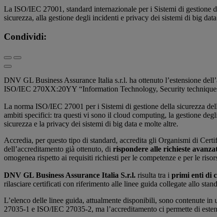
La ISO/IEC 27001, standard internazionale per i Sistemi di gestione del
sicurezza, alla gestione degli incidenti e privacy dei sistemi di big data
Condividi:
DNV GL Business Assurance Italia s.r.l. ha ottenuto l’estensione dell
ISO/IEC 270XX:20YY “Information Technology, Security technique
La norma ISO/IEC 27001 per i Sistemi di gestione della sicurezza delle 
ambiti specifici: tra questi vi sono il cloud computing, la gestione degl
sicurezza e la privacy dei sistemi di big data e molte altre.
Accredia, per questo tipo di standard, accredita gli Organismi di Cert
dell’accreditamento già ottenuto, di
rispondere alle richieste avanzat
omogenea rispetto ai requisiti richiesti per le competenze e per le riso
DNV GL Business Assurance Italia S.r.l.
risulta tra i
primi enti di 
rilasciare certificati con riferimento alle linee guida collegate allo stan
L’elenco delle linee guida, attualmente disponibili, sono contenute i
27035-1 e ISO/IEC 27035-2, ma l’accreditamento ci permette di estende