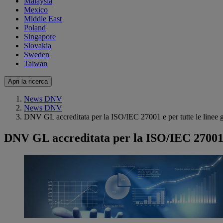
Malaysia
Mexico
Middle East
Poland
Singapore
Slovakia
Sweden
Taiwan
Apri la ricerca
News DNV
News DNV
DNV GL accreditata per la ISO/IEC 27001 e per tutte le linee gui
DNV GL accreditata per la ISO/IEC 27001 e p