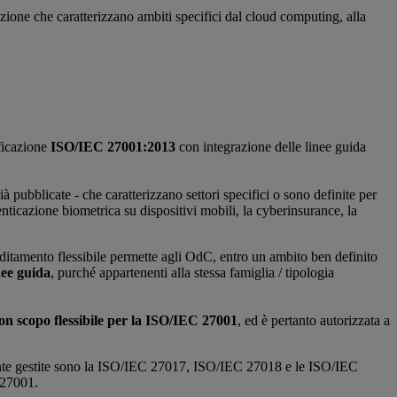
zione che caratterizzano ambiti specifici dal cloud computing, alla
ificazione
ISO/IEC 27001:2013
con integrazione delle linee guida
pubblicate - che caratterizzano settori specifici o sono definite per
tenticazione biometrica su dispositivi mobili, la cyberinsurance, la
editamento flessibile permette agli OdC, entro un ambito ben definito
nee guida
, purché appartenenti alla stessa famiglia / tipologia
con scopo flessibile per la ISO/IEC 27001
, ed è pertanto autorizzata a
lmente gestite sono la ISO/IEC 27017, ISO/IEC 27018 e le ISO/IEC
 27001.