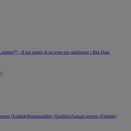
Lumina™ - Il tuo punto di accesso per analizzare i Big Data
h)
ment (English)
Sustainability (English)
Annual reports (English)