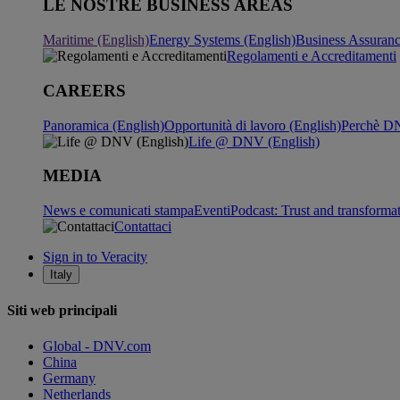
LE NOSTRE BUSINESS AREAS
Maritime (English)
Energy Systems (English)
Business Assuran
Regolamenti e Accreditamenti
CAREERS
Panoramica (English)
Opportunità di lavoro (English)
Perchè DN
Life @ DNV (English)
MEDIA
News e comunicati stampa
Eventi
Podcast: Trust and transforma
Contattaci
Sign in to Veracity
Italy
Siti web principali
Global - DNV.com
China
Germany
Netherlands