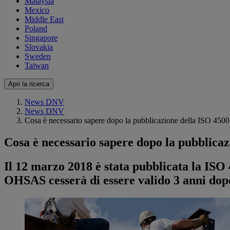
Malaysia
Mexico
Middle East
Poland
Singapore
Slovakia
Sweden
Taiwan
Apri la ricerca
News DNV
News DNV
Cosa è necessario sapere dopo la pubblicazione della ISO 450
Cosa è necessario sapere dopo la pubblica
Il 12 marzo 2018 è stata pubblicata la ISO
OHSAS cesserà di essere valido 3 anni dop