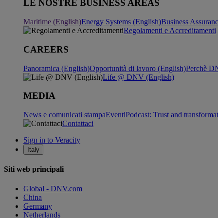
LE NOSTRE BUSINESS AREAS
Maritime (English)
Energy Systems (English)
Business Assuran
Regolamenti e Accreditamenti
CAREERS
Panoramica (English)
Opportunità di lavoro (English)
Perchè DN
Life @ DNV (English)
MEDIA
News e comunicati stampa
Eventi
Podcast: Trust and transforma
Contattaci
Sign in to Veracity
Italy
Siti web principali
Global - DNV.com
China
Germany
Netherlands