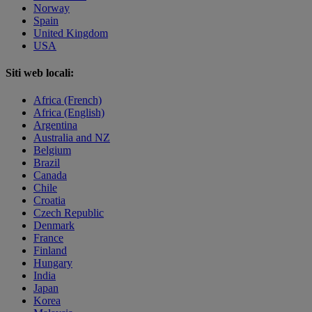
Norway
Spain
United Kingdom
USA
Siti web locali:
Africa (French)
Africa (English)
Argentina
Australia and NZ
Belgium
Brazil
Canada
Chile
Croatia
Czech Republic
Denmark
France
Finland
Hungary
India
Japan
Korea