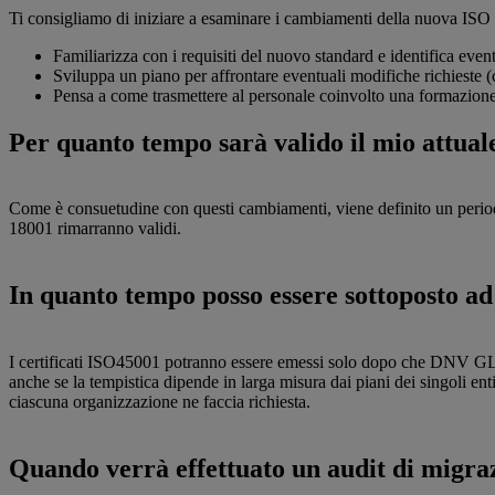
Ti consigliamo di iniziare a esaminare i cambiamenti della nuova ISO
Familiarizza con i requisiti del nuovo standard e identifica eventu
Sviluppa un piano per affrontare eventuali modifiche richieste 
Pensa a come trasmettere al personale coinvolto una formazione
Per quanto tempo sarà valido il mio attuale
Come è consuetudine con questi cambiamenti, viene definito un periodo
18001 rimarranno validi.
In quanto tempo posso essere sottoposto a
I certificati ISO45001 potranno essere emessi solo dopo che DNV GL avrà
anche se la tempistica dipende in larga misura dai piani dei singoli en
ciascuna organizzazione ne faccia richiesta.
Quando verrà effettuato un audit di migra