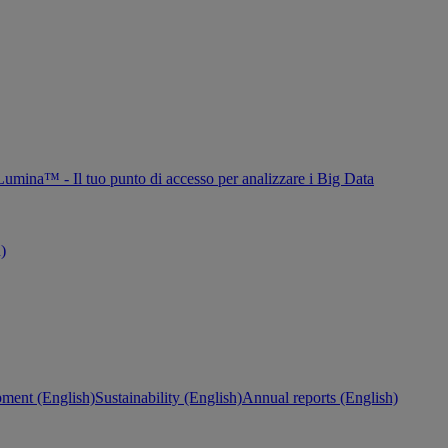
Lumina™ - Il tuo punto di accesso per analizzare i Big Data
h)
ment (English)
Sustainability (English)
Annual reports (English)